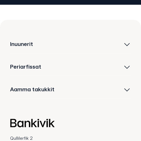
Inuunerit
Periarfissat
Aamma takukkit
Qullilerfik 2