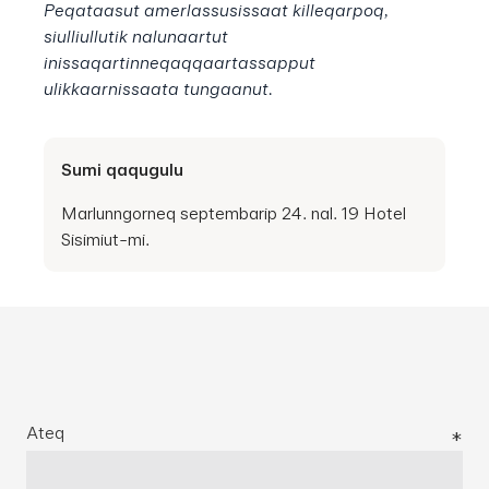
Peqataasut amerlassusissaat killeqarpoq,
siulliullutik nalunaartut
inissaqartinneqaqqaartassapput
ulikkaarnissaata tungaanut.
Sumi qaqugulu
Marlunngorneq septembarip 24. nal. 19 Hotel
Sisimiut-mi.
Ateq