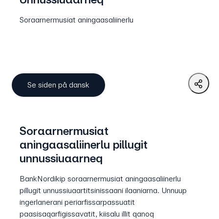
Soraarnermusiat aningaasaliinerlu
Se siden på dansk
Soraarnermusiat
aningaasaliinerlu pillugit
unnussiuaarneq
BankNordikip soraarnermusiat aningaasaliinerlu
pillugit unnussiuaartitsinissaani ilaaniarna. Unnuup
ingerlanerani periarfissarpassuatit
paasisaqarfigissavatit, kiisalu illit qanoq