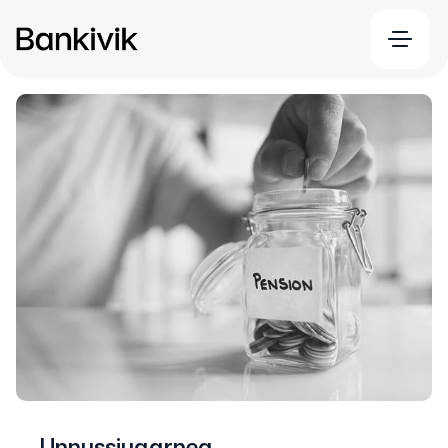
Unnussiuaarneq