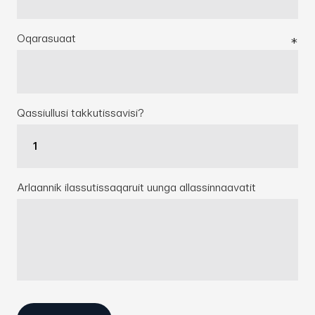
Oqarasuaat
Qassiullusi takkutissavisi?
Arlaannik ilassutissaqaruit uunga allassinnaavatit