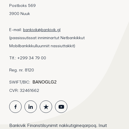
Postboks 569
3900 Nuuk
E-mail:
bankivik@bankivik.gl
(paasissutissat inniminartut Netbankikkut
Mobilbankikkulluunniit nassiuttakkit)
Tlf.: +299 34 79 00
Reg. nr. 8120
SWIFT/BIC:
BANOGLG2
CVR: 32461662
Bankivik Finanstilsynimit nakkutigineqarpoq. Inuit