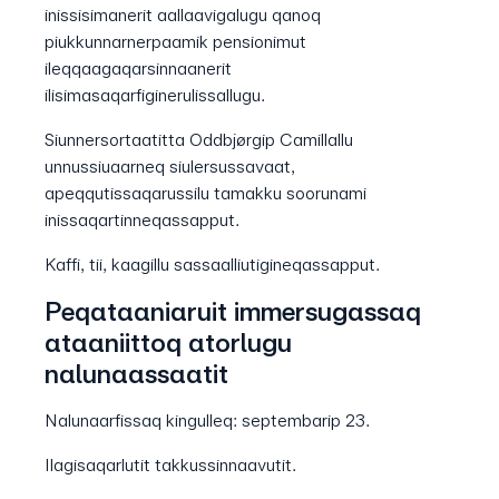
inissisimanerit aallaavigalugu qanoq
piukkunnarnerpaamik pensionimut
ileqqaagaqarsinnaanerit
ilisimasaqarfiginerulissallugu.
Siunnersortaatitta Oddbjørgip Camillallu
unnussiuaarneq siulersussavaat,
apeqqutissaqarussilu tamakku soorunami
inissaqartinneqassapput.
Kaffi, tii, kaagillu sassaalliutigineqassapput.
Peqataaniaruit immersugassaq
ataaniittoq atorlugu
nalunaassaatit
Nalunaarfissaq kingulleq: septembarip 23.
Ilagisaqarlutit takkussinnaavutit.