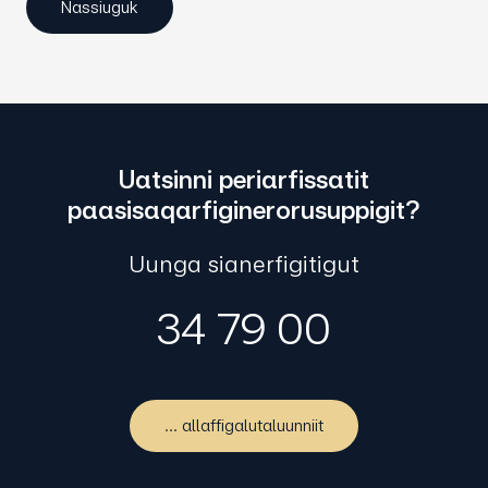
Uatsinni periarfissatit
paasisaqarfiginerorusuppigit?
Uunga sianerfigitigut
34 79 00
... allaffigalutaluunniit