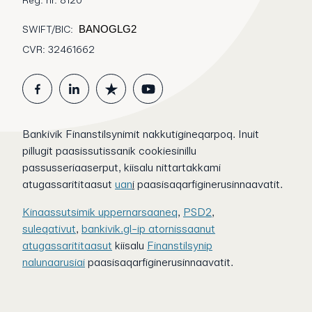
Reg. nr. 8120
SWIFT/BIC:
BANOGLG2
CVR: 32461662
Bankivik Finanstilsynimit nakkutigineqarpoq. Inuit
pillugit paasissutissanik cookiesinillu
passusseriaaserput, kiisalu nittartakkami
atugassarititaasut
uan
i
paasisaqarfiginerusinnaavatit.
Kinaassutsimik uppernarsaaneq
,
PSD2
,
suleqativut
,
bankivik.gl-ip atornissaanut
atugassarititaasut
kiisalu
Finanstilsynip
nalunaarusiai
paasisaqarfiginerusinnaavatit.