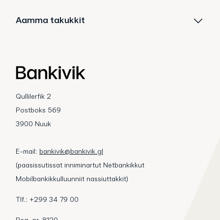
Aamma takukkit
Qullilerfik 2
Postboks 569
3900 Nuuk
E-mail:
bankivik@bankivik.gl
(paasissutissat inniminartut Netbankikkut
Mobilbankikkulluunniit nassiuttakkit)
Tlf.: +299 34 79 00