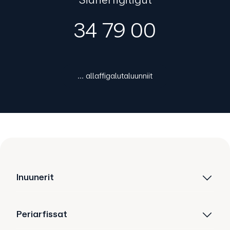
34 79 00
... allaffigalutaluunniit
Inuunerit
Periarfissat