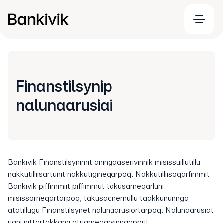
Finanstilsynip
nalunaarusiai
Bankivik Finanstilsynimit aningaaserivinnik misissuillutillu
nakkutilliisartunit nakkutigineqarpoq. Nakkutilliisoqarfimmit
Bankivik piffimmiit piffimmut takusarneqarluni
misissorneqartarpoq, takusaanernullu taakkununnga
atatillugu Finanstilsynet nalunaarusiortarpoq. Nalunaarusiat
uani nittartakkami atuarneqarsinnaapput.