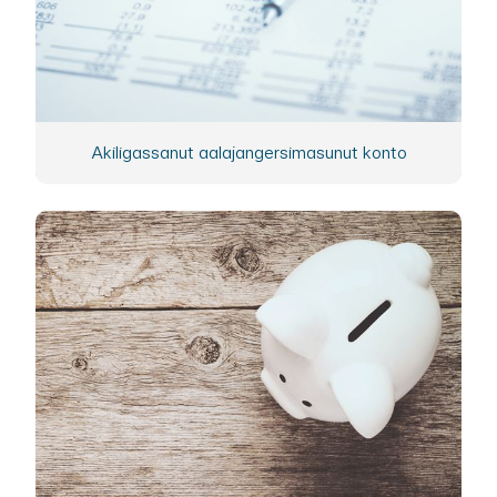
Akiligassanut aalajangersimasunut konto