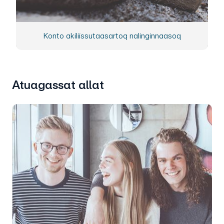
Konto akiliissutaasartoq nalinginnaasoq
Atuagassat allat