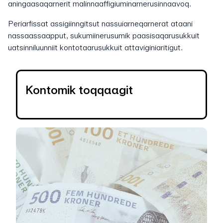
aningaasaqarnerit malinnaaffigiuminarnerusinnaavoq.
Periarfissat assigiinngitsut nassuiarneqarnerat ataani
nassaassaapput, sukumiinerusumik paasisaqarusukkuit
uatsinniluunniit kontotaarusukkuit attaviginiaritigut.
Kontomik toqqaagit