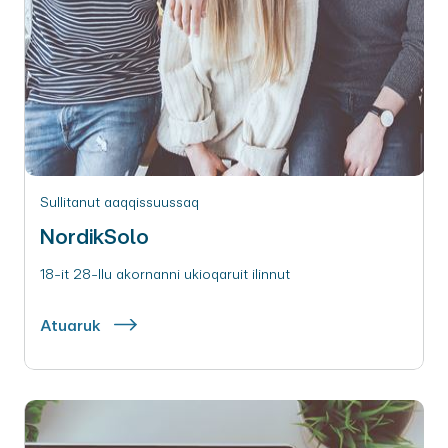
Sullitanut aaqqissuussaq
NordikSolo
18-it 28-llu akornanni ukioqaruit ilinnut
Atuaruk