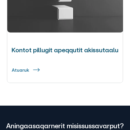
Kontot pillugit apeqqutit akissutaalu
Atuaruk
Aningaasaqarnerit misissussavarput?