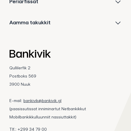
Periarfissat
Aamma takukkit
Qullilerfik 2
Postboks 569
3900 Nuuk
E-mail:
bankivik@bankivik.gl
(paasissutissat inniminartut Netbankikkut
Mobilbankikkulluunniit nassiuttakkit)
Tlf.: +299 34 79 00