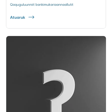
Qaquguluunniit bankimukariaannaallutit
Atuaruk