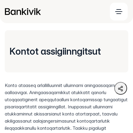
Kontot assigiinngitsut
Konto ataaseq arlallilluunniit ulluinnarni aningaasaqarnerpit
aallaavigai. Aningaasaqarnikkut atukkatit qanorlu
utoqqaatiginerit apeqqutaalluni kontoqarnissap tungaatigut
pisariaqartitatit assigiinngillat. Inuppassuit ulluinnarni
atukkaminnut akissarsianut konto atortarpaat, taavalu
akiligassanut aalajangersimasunut kontoqartarlutik
ileqqaakkanullu kontoqartarlutik. Taakku pigalugit