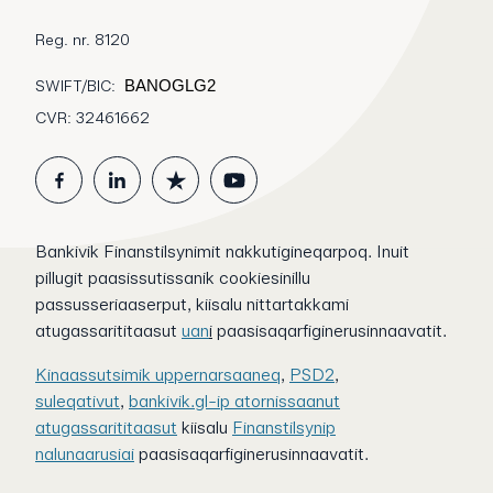
Reg. nr. 8120
SWIFT/BIC:
BANOGLG2
CVR: 32461662
Bankivik Finanstilsynimit nakkutigineqarpoq. Inuit
pillugit paasissutissanik cookiesinillu
passusseriaaserput, kiisalu nittartakkami
atugassarititaasut
uan
i
paasisaqarfiginerusinnaavatit.
Kinaassutsimik uppernarsaaneq
,
PSD2
,
suleqativut
,
bankivik.gl-ip atornissaanut
atugassarititaasut
kiisalu
Finanstilsynip
nalunaarusiai
paasisaqarfiginerusinnaavatit.