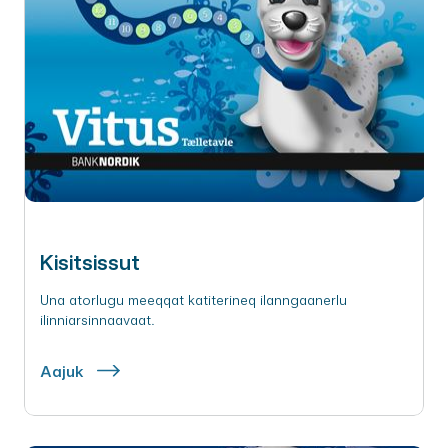
Kisitsissut
Una atorlugu meeqqat katiterineq ilanngaanerlu
ilinniarsinnaavaat.
Aajuk