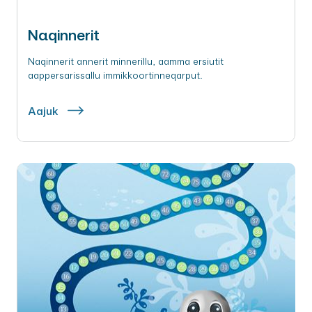
Naqinnerit
Naqinnerit annerit minnerillu, aamma ersiutit
aappersarissallu immikkoortinneqarput.
Aajuk