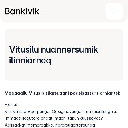
Vitusilu nuannersumik
ilinniarneq
Meeqqallu Vitusip silarsuaani paasisassarsiorniaritsi:
Haluu!
Vitusimik ateqarpunga. Qasigiaavunga, imarmiuullungalu.
Immaqa ilaqutara arlaat imaani takunikuussavat?
Aalisakkat mamaraakka, nerersuaartarpunga