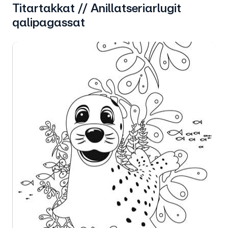
Titartakkat // Anillatseriarlugit
qalipagassat