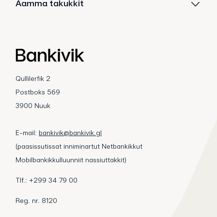
Aamma takukkit
Qullilerfik 2
Postboks 569
3900 Nuuk
E-mail:
bankivik@bankivik.gl
(paasissutissat inniminartut Netbankikkut
Mobilbankikkulluunniit nassiuttakkit)
Tlf.: +299 34 79 00
Reg. nr. 8120