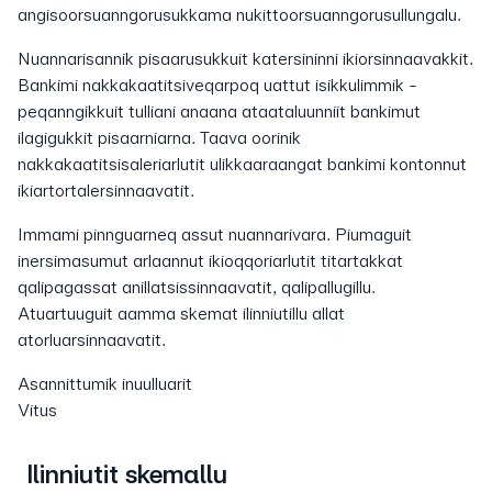
angisoorsuanngorusukkama nukittoorsuanngorusullungalu.
Nuannarisannik pisaarusukkuit katersininni ikiorsinnaavakkit.
Bankimi nakkakaatitsiveqarpoq uattut isikkulimmik -
peqanngikkuit tulliani anaana ataataluunniit bankimut
ilagigukkit pisaarniarna. Taava oorinik
nakkakaatitsisaleriarlutit ulikkaaraangat bankimi kontonnut
ikiartortalersinnaavatit.
Immami pinnguarneq assut nuannarivara. Piumaguit
inersimasumut arlaannut ikioqqoriarlutit titartakkat
qalipagassat anillatsissinnaavatit, qalipallugillu.
Atuartuuguit aamma skemat ilinniutillu allat
atorluarsinnaavatit.
Asannittumik inuulluarit
Vitus
Ilinniutit skemallu