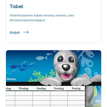
Tabel
Amerlisaanermi tabeli minneq annerlu uani
ilinniarneqarsinnaapput.
Aajuk