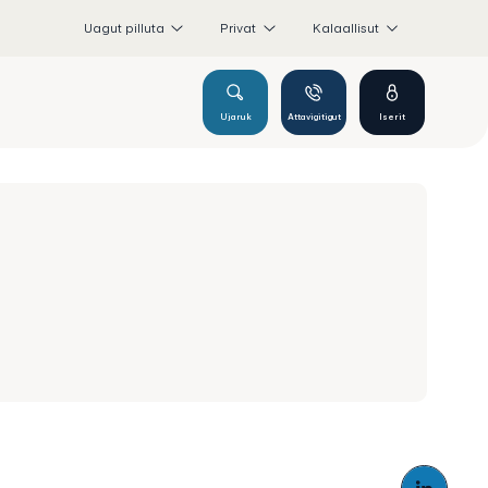
Uagut pilluta
Privat
Kalaallisut
Ujaruk
Attavigitigut
Iserit