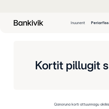
Inuunerit
Periarfis
Kortit pillugit 
Qanoruna korti attuunnagu akili