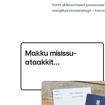
Kortit akiliissutaasut paasisaqar
sianigilluarsinnaanerlugit - taav
Makku misissu-
ataakkit...