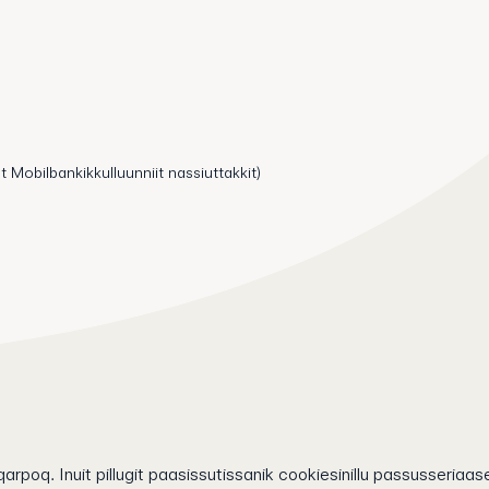
t Mobilbankikkulluunniit nassiuttakkit)
arpoq. Inuit pillugit paasissutissanik cookiesinillu passusseriaase