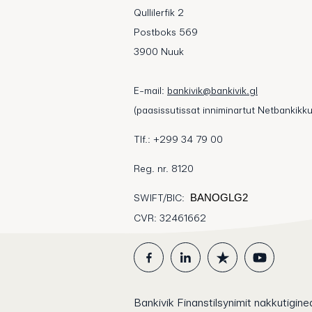
Qullilerfik 2
Postboks 569
3900 Nuuk
E-mail:
bankivik@bankivik.gl
(paasissutissat inniminartut Netbankikku
Tlf.: +299 34 79 00
Reg. nr. 8120
SWIFT/BIC:
BANOGLG2
CVR: 32461662
Bankivik Finanstilsynimit nakkutigineq