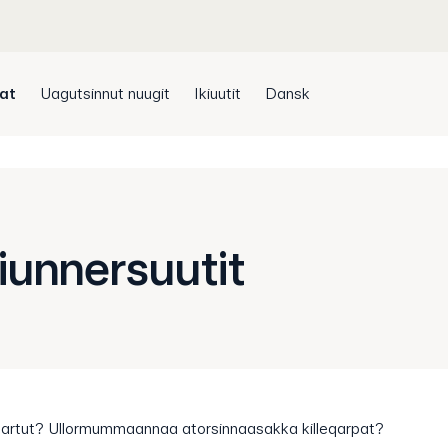
sat
Uagutsinnut nuugit
Ikiuutit
Dansk
siunnersuutit
isartut? Ullormummaannaa atorsinnaasakka killeqarpat?