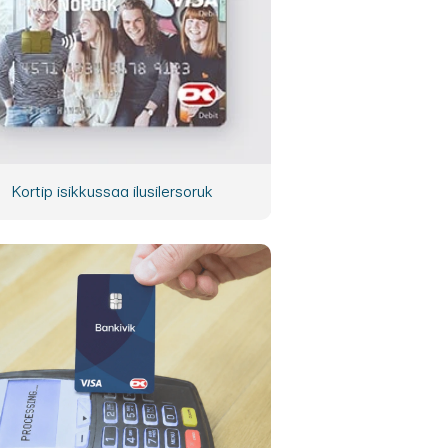
Kortip isikkussaa ilusilersoruk