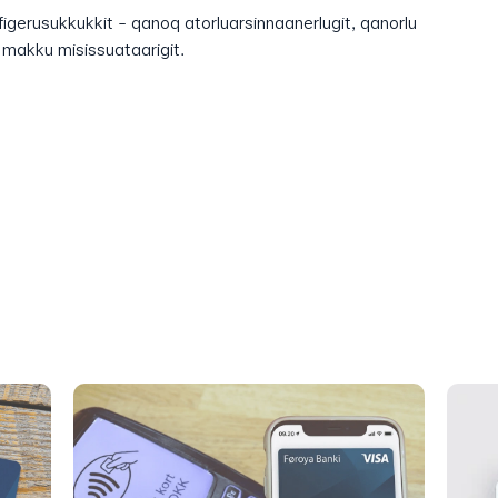
figerusukkukkit - qanoq atorluarsinnaanerlugit, qanorlu
a makku misissuataarigit.