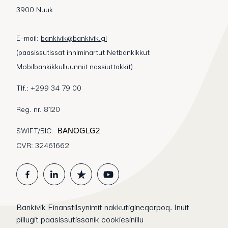
3900 Nuuk
E-mail:
bankivik@bankivik.gl
(paasissutissat inniminartut Netbankikkut
Mobilbankikkulluunniit nassiuttakkit)
Tlf.: +299 34 79 00
Reg. nr. 8120
SWIFT/BIC:
BANOGLG2
CVR: 32461662
Bankivik Finanstilsynimit nakkutigineqarpoq. Inuit
pillugit paasissutissanik cookiesinillu