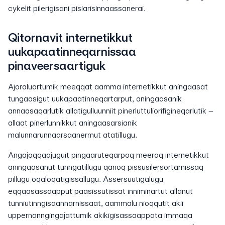
cykelit pilerigisani pisiarisinnaassanerai.
Qitornavit internetikkut
uukapaatinneqarnissaa
pinaveersaartiguk
Ajoraluartumik meeqqat aamma internetikkut aningaasat
tungaasigut uukapaatinneqartarput, aningaasanik
annaasaqarlutik allatigulluunniit pinerluttuliorifigineqarlutik –
allaat pinerlunnikkut aningaasarsianik
malunnarunnaarsaanermut atatillugu.
Angajoqqaajuguit pingaaruteqarpoq meeraq internetikkut
aningaasanut tunngatillugu qanoq pissusilersortarnissaq
pillugu oqaloqatigissallugu. Assersuutigalugu
eqqaasassaapput paasissutissat inniminartut allanut
tunniutinngisaannarnissaat, aammalu nioqqutit akii
uppernanngingajattumik akikigisassaappata immaqa