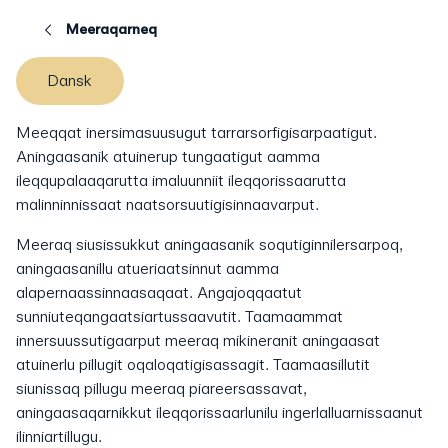
Meeraqarneq
Dansk
Meeqqat inersimasuusugut tarrarsorfigisarpaatigut.
Aningaasanik atuinerup tungaatigut aamma
ileqqupalaaqarutta imaluunniit ileqqorissaarutta
malinninnissaat naatsorsuutigisinnaavarput.
Meeraq siusissukkut aningaasanik soqutiginnilersarpoq,
aningaasanillu atueriaatsinnut aamma
alapernaassinnaasaqaat. Angajoqqaatut
sunniuteqangaatsiartussaavutit. Taamaammat
innersuussutigaarput meeraq mikineranit aningaasat
atuinerlu pillugit oqaloqatigisassagit. Taamaasillutit
siunissaq pillugu meeraq piareersassavat,
aningaasaqarnikkut ileqqorissaarlunilu ingerlalluarnissaanut
ilinniartillugu.