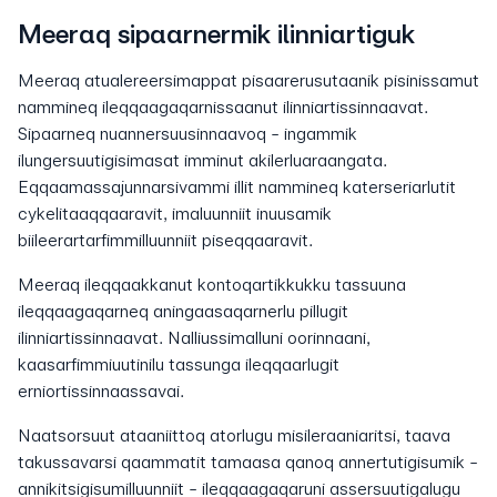
Meeraq sipaarnermik ilinniartiguk
Meeraq atualereersimappat pisaarerusutaanik pisinissamut
nammineq ileqqaagaqarnissaanut ilinniartissinnaavat.
Sipaarneq nuannersuusinnaavoq - ingammik
ilungersuutigisimasat imminut akilerluaraangata.
Eqqaamassajunnarsivammi illit nammineq katerseriarlutit
cykelitaaqqaaravit, imaluunniit inuusamik
biileerartarfimmilluunniit piseqqaaravit.
Meeraq ileqqaakkanut kontoqartikkukku tassuuna
ileqqaagaqarneq aningaasaqarnerlu pillugit
ilinniartissinnaavat. Nalliussimalluni oorinnaani,
kaasarfimmiuutinilu tassunga ileqqaarlugit
erniortissinnaassavai.
Naatsorsuut ataaniittoq atorlugu misileraaniaritsi, taava
takussavarsi qaammatit tamaasa qanoq annertutigisumik -
annikitsigisumilluunniit - ileqqaagaqaruni assersuutigalugu