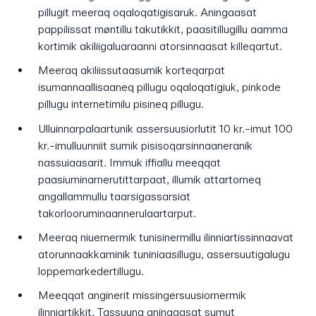
pillugit meeraq oqaloqatigisaruk. Aningaasat
pappilissat møntillu takutikkit, paasitillugillu aamma
kortimik akiliigaluaraanni atorsinnaasat killeqartut.
Meeraq akiliissutaasumik korteqarpat
isumannaallisaaneq pillugu oqaloqatigiuk, pinkode
pillugu internetimilu pisineq pillugu.
Ulluinnarpalaartunik assersuusiorlutit 10 kr.-imut 100
kr.-imulluunniit sumik pisisoqarsinnaaneranik
nassuiaasarit. Immuk iffiallu meeqqat
paasiuminarnerutittarpaat, illumik attartorneq
angallammullu taarsigassarsiat
takorlooruminaannerulaartarput.
Meeraq niuernermik tunisinermillu ilinniartissinnaavat
atorunnaakkaminik tuniniaasillugu, assersuutigalugu
loppemarkedertillugu.
Meeqqat anginerit missingersuusiornermik
ilinniartikkit. Tassuuna aningaasat sumut