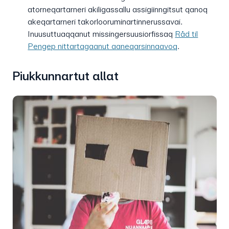
atorneqartarneri akiligassallu assigiinngitsut qanoq
akeqartarneri takorlooruminartinnerussavai.
Inuusuttuaqqanut missingersuusiorfissaq
Råd til
Pengep nittartagaanut aaneqarsinnaavoq
.
Piukkunnartut allat