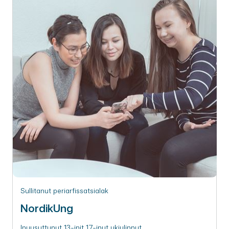
Sullitanut periarfissatsialak
NordikUng
Inuusuttunut 13-init 17-inut ukiulinnut