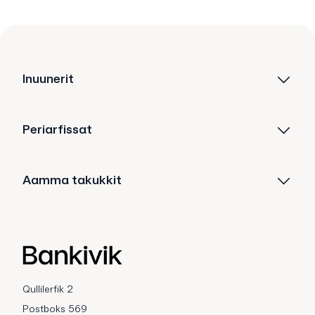
Inuunerit
Periarfissat
Aamma takukkit
Qullilerfik 2
Postboks 569