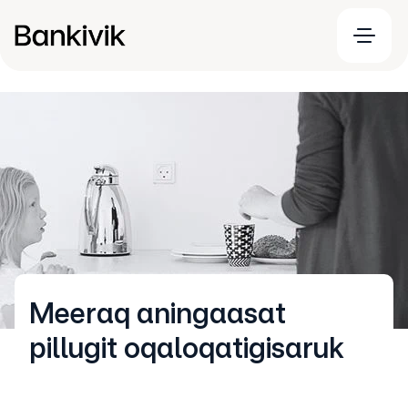
Meeraq aningaasat
pillugit oqaloqatigisaruk