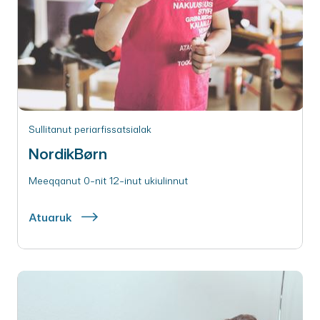
Sullitanut periarfissatsialak
NordikBørn
Meeqqanut 0-nit 12-inut ukiulinnut
Atuaruk