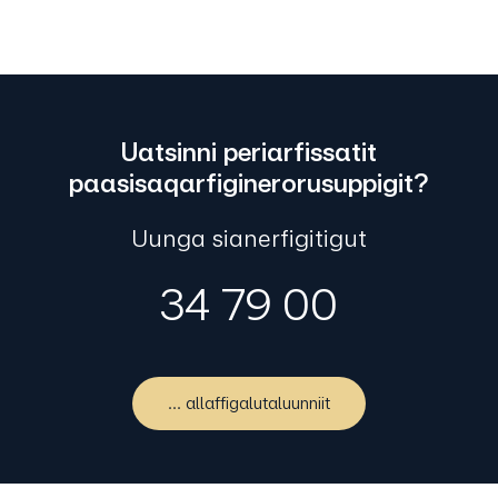
Uatsinni periarfissatit
paasisaqarfiginerorusuppigit?
Uunga sianerfigitigut
34 79 00
... allaffigalutaluunniit