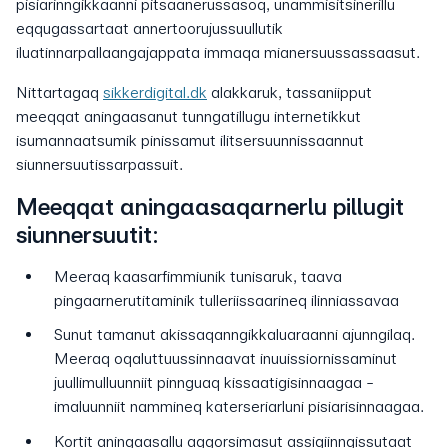
pisiarinngikkaanni pitsaanerussasoq, unammisitsinerillu
eqqugassartaat annertoorujussuullutik
iluatinnarpallaangajappata immaqa mianersuussassaasut.
Nittartagaq
sikkerdigital.dk
alakkaruk, tassaniipput
meeqqat aningaasanut tunngatillugu internetikkut
isumannaatsumik pinissamut ilitsersuunnissaannut
siunnersuutissarpassuit.
Meeqqat aningaasaqarnerlu pillugit
siunnersuutit:
Meeraq kaasarfimmiunik tunisaruk, taava
pingaarnerutitaminik tulleriissaarineq ilinniassavaa
Sunut tamanut akissaqanngikkaluaraanni ajunngilaq.
Meeraq oqaluttuussinnaavat inuuissiornissaminut
juullimulluunniit pinnguaq kissaatigisinnaagaa -
imaluunniit nammineq katerseriarluni pisiarisinnaagaa.
Kortit aningaasallu aggorsimasut assigiinngissutaat