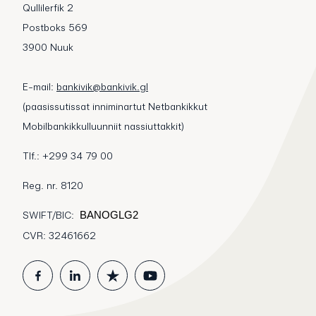
Qullilerfik 2
Postboks 569
3900 Nuuk
E-mail:
bankivik@bankivik.gl
(paasissutissat inniminartut Netbankikkut
Mobilbankikkulluunniit nassiuttakkit)
Tlf.: +299 34 79 00
Reg. nr. 8120
SWIFT/BIC:
BANOGLG2
CVR: 32461662