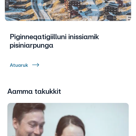
Piginneqatigiilluni inissiamik
pisiniarpunga
Atuaruk
Aamma takukkit