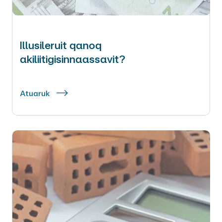
Illusileruit qanoq
akiliitigisinnaassavit?
Atuaruk