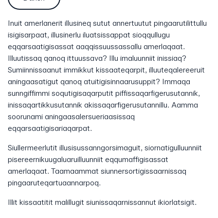
Inuit amerlanerit illusineq sutut annertuutut pingaarutilittullu
isigisarpaat, illusinerlu iluatsissappat sioqqullugu
eqqarsaatigisassat aaqqissuussassallu amerlaqaat.
Illuutissaq qanoq ittuussava? Illu imaluunniit inissiaq?
Sumiinnissaanut immikkut kissaateqarpit, illuuteqalereeruit
aningaasatigut qanoq atuitigisinnaarusuppit? Immaqa
sunngiffimmi soqutigisaqarputit piffissaqarfigerusutannik,
inissaqartikkusutannik akissaqarfigerusutannillu. Aamma
soorunami aningaasalersueriaasissaq
eqqarsaatigisariaqarpat.
Siullermeerlutit illusisussanngorsimaguit, siornatigulluunniit
pisereernikuugaluaruilluunniit eqqumaffigisassat
amerlaqaat.
Taamaammat siunnersortigissaarnissaq
pingaaruteqartuaannarpoq.
Illit kissaatitit malillugit siunissaqarnissannut ikiorlatsigit.