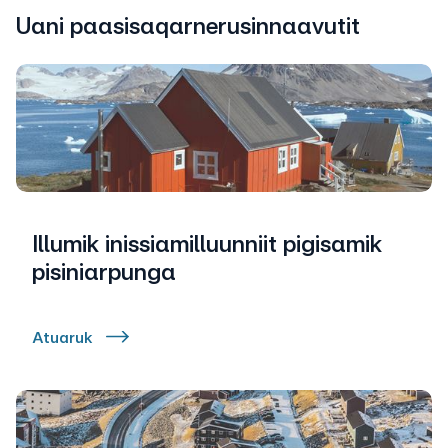
Uani paasisaqarnerusinnaavutit
Illumik inissiamilluunniit pigisamik
pisiniarpunga
Atuaruk