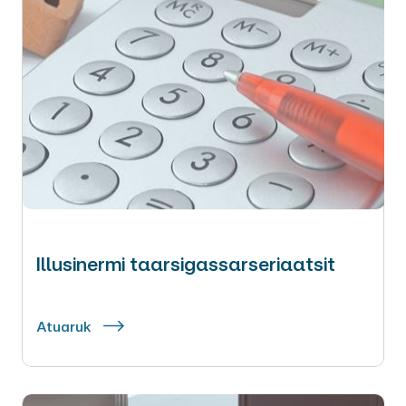
Illusinermi taarsigassarseriaatsit
Atuaruk