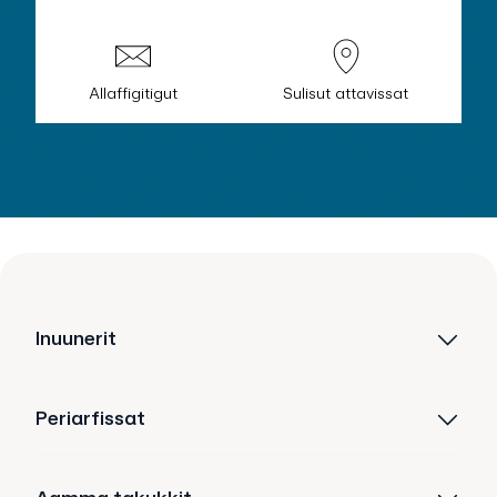
Allaffigitigut
Sulisut attavissat
Inuunerit
Periarfissat