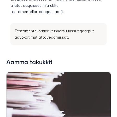
allatut aaqqissuunniarukku
testamenteliortariaqassaatit.
Testamenteliorniaruit innersuuussutigaarput
advokatimut attaveqarnissat.
Aamma takukkit