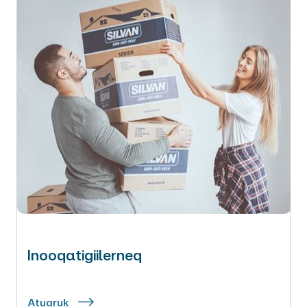
Inooqatigiilerneq
Atuaruk