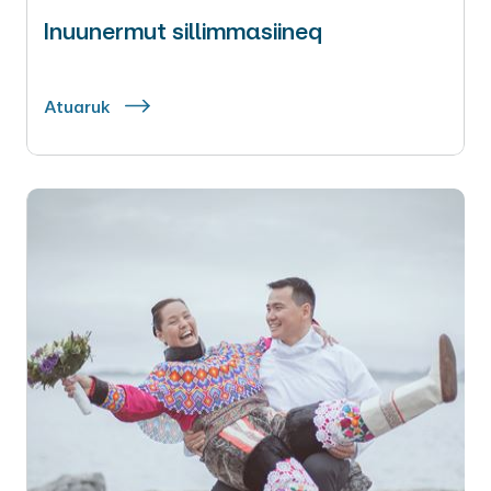
Inuunermut sillimmasiineq
Atuaruk