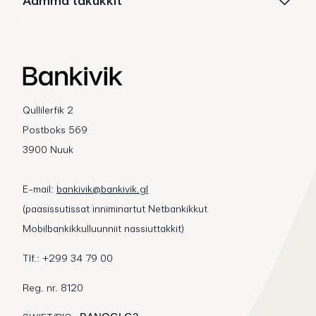
Aamma takukkit
Qullilerfik 2
Postboks 569
3900 Nuuk
E-mail:
bankivik@bankivik.gl
(paasissutissat inniminartut Netbankikkut
Mobilbankikkulluunniit nassiuttakkit)
Tlf.: +299 34 79 00
Reg. nr. 8120