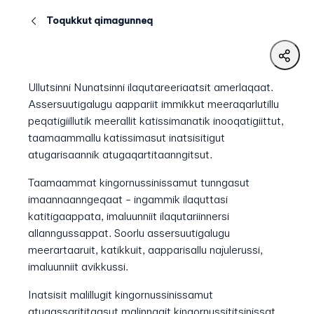
Toqukkut qimagunneq
Ullutsinni Nunatsinni ilaqutareeriaatsit amerlaqaat.
Assersuutigalugu aappariit immikkut meeraqarlutillu
peqatigiillutik meerallit katissimanatik inooqatigiittut,
taamaammallu katissimasut inatsisitigut
atugarisaannik atugaqartitaanngitsut.
Taamaammat kingornussinissamut tunngasut
imaannaanngeqaat - ingammik ilaquttasi
katitigaappata, imaluunniit ilaqutariinnersi
allanngussappat. Soorlu assersuutigalugu
meerartaaruit, katikkuit, aapparisallu najulerussi,
imaluunniit avikkussi.
Inatsisit malillugit kingornussinissamut
atugassarititaasut malinnagit kingornussititsinissat