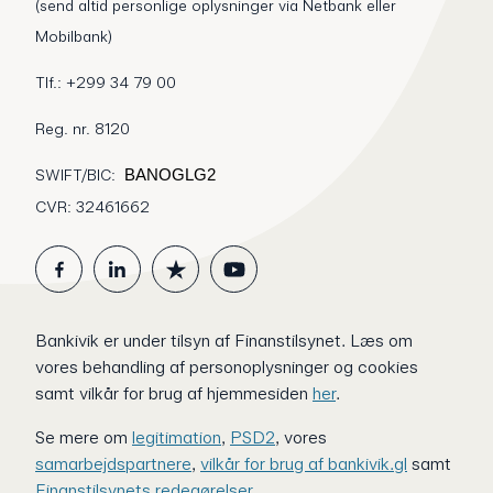
(send altid personlige oplysninger via Netbank eller
Mobilbank)
Tlf.: +299 34 79 00
Reg. nr. 8120
SWIFT/BIC:
BANOGLG2
CVR: 32461662
Bankivik er under tilsyn af Finanstilsynet.
Læs om
vores behandling af personoplysninger og cookies
samt vilkår for brug af hjemmesiden
her
.
Se mere om
legitimation
,
PSD2
, vores
samarbejdspartnere
,
vilkår for brug af bankivik.gl
samt
Finanstilsynets redegørelser
.