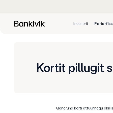
Inuunerit
Periarfis
Kortit pillugit 
Qanoruna korti attuunnagu akili