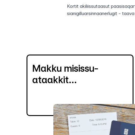
Kortit akiliissutaasut paasisaqar
sianigilluarsinnaanerlugit - taav
Makku misissu-
ataakkit...