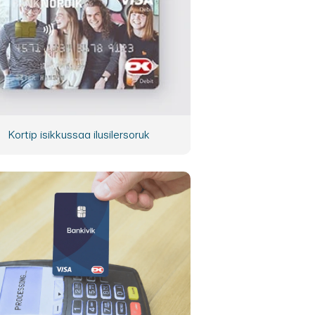
Kortip isikkussaa ilusilersoruk