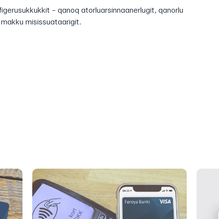
figerusukkukkit - qanoq atorluarsinnaanerlugit, qanorlu
a makku misissuataarigit.