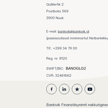
Qullilerfik 2
Postboks 569
3900 Nuuk
E-mail:
bankivik@bankivik.gl
(paasissutissat inniminartut Netbankikku
Tlf.: +299 34 79 00
Reg. nr. 8120
SWIFT/BIC:
BANOGLG2
CVR: 32461662
Bankivik Finanstilsynimit nakkutigineq