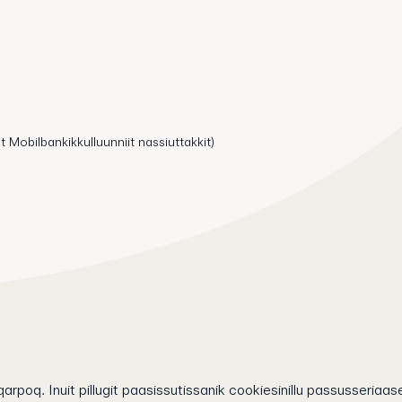
t Mobilbankikkulluunniit nassiuttakkit)
arpoq. Inuit pillugit paasissutissanik cookiesinillu passusseriaase