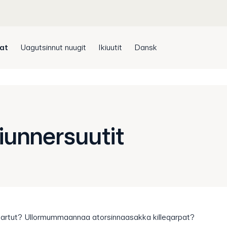
sat
Uagutsinnut nuugit
Ikiuutit
Dansk
siunnersuutit
isartut? Ullormummaannaa atorsinnaasakka killeqarpat?