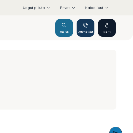
Uagut pilluta
Privat
Kalaallisut
Ujaruk
Attavigitigut
Iserit