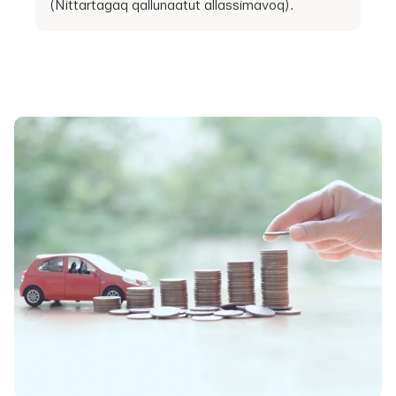
(Nittartagaq qallunaatut allassimavoq).