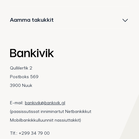
Aamma takukkit
Qullilerfik 2
Postboks 569
3900 Nuuk
E-mail:
bankivik@bankivik.gl
(paasissutissat inniminartut Netbankikkut
Mobilbankikkulluunniit nassiuttakkit)
Tlf.: +299 34 79 00