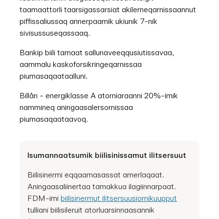
taamaattorli taarsigassarsiat akilerneqarnissaannut
piffissaliussaq annerpaamik ukiunik 7-nik
sivisussuseqassaaq.
Bankip biili tamaat sallunaveeqqusiutissavaa,
aammalu kaskoforsikringeqarnissaa
piumasaqaataalluni.
Billån - energiklasse A atorniaraanni 20%-imik
nammineq aningaasalersornissaa
piumasaqaataavoq.
Isumannaatsumik biilisinissamut ilitsersuut
Biilisinermi eqqaamasassat amerlaqaat.
Aningaasaliinertaa tamakkua ilagiinnarpaat.
FDM-imi
biilisinermut ilitsersuusiornikuupput
tulliani biilisileruit atorluarsinnaasannik