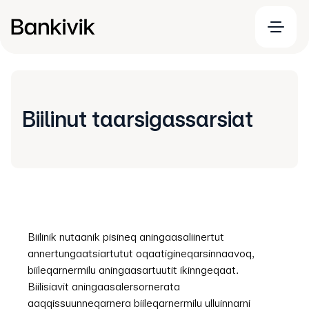
Biilinut taarsigassarsiat
Biilinik nutaanik pisineq aningaasaliinertut
annertungaatsiartutut oqaatigineqarsinnaavoq,
biileqarnermilu aningaasartuutit ikinngeqaat.
Biilisiavit aningaasalersornerata
aaqqissuunneqarnera biileqarnermilu ulluinnarni