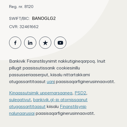
Reg. nr. 8120
SWIFT/BIC:
BANOGLG2
CVR: 32461662
Bankivik Finanstilsynimit nakkutigineqarpoq. Inuit
pillugit paasissutissanik cookiesinillu
passusseriaaserput, kiisalu nittartakkami
atugassarititaasut
uan
i
paasisaqarfiginerusinnaavatit.
Kinaassutsimik uppernarsaaneq
,
PSD2
,
suleqativut
,
bankivik.gl-ip atornissaanut
atugassarititaasut
kiisalu
Finanstilsynip
nalunaarusiai
paasisaqarfiginerusinnaavatit.