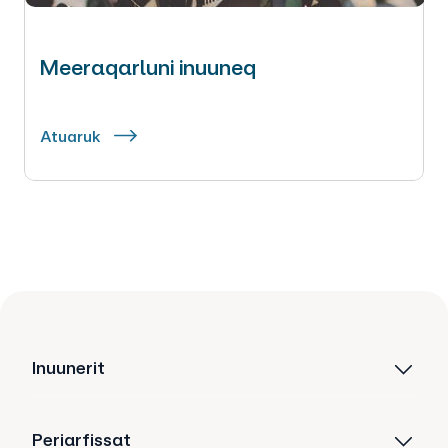
Meeraqarluni inuuneq
Atuaruk
Inuunerit
Periarfissat