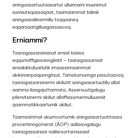
aningaasartuutaasartut ulluinnarni inuuninnut
sunniuteqassaqaat, taamaammat biilinik
aningaasaliinermillu toqqaaneq
eqqarsaatigilluagassaavoq.
Erniammi?
Taarsigassarsiniaruit erniat kisiisa
eqqumaffigissanngilatit – taarsigassarsiat
erniakikkaluarlutik imaassinnaammat
akikinnerpaajunngitsut. Tamatumunnga pissutaavoq
taarsigassarsinermi akiliutit aningaasartuutillu allat
aamma ilaagajuttarmata. Assersuutigalugu
pilersitsinermi akiliut allaffissornermulluunniit
qaammatikkaartumik akiliut.
Taamaammat ukiumoortumik aningaasartuutitaasa
procentinngornerat (ÅOP) aallaavigalugu
taarsigassarsiat nalilersortarnissaat