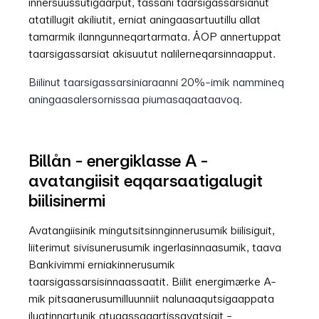
innersuussutigaarput, tassani taarsigassarsianut
atatillugit akiliutit, erniat aningaasartuutillu allat
tamarmik ilanngunneqartarmata. ÅOP annertuppat
taarsigassarsiat akisuutut nalilerneqarsinnaapput.
Biilinut taarsigassarsiniaraanni 20%-imik nammineq
aningaasalersornissaa piumasaqaataavoq.
Billån - energiklasse A -
avatangiisit eqqarsaatigalugit
biilisinermi
Avatangiisinik mingutsitsinnginnerusumik biilisiguit,
liiterimut sivisunerusumik ingerlasinnaasumik, taava
Bankivimmi erniakinnerusumik
taarsigassarsisinnaassaatit. Biilit energimærke A-
mik pitsaanerusumilluunniit nalunaaqutsigaappata
iluatinnartunik atugassaqartissavatsigit -