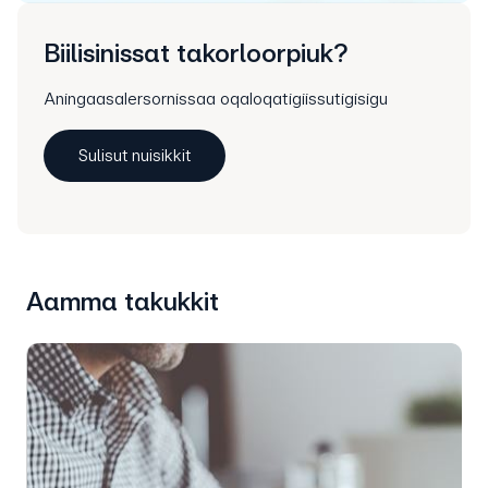
Biilisinissat takorloorpiuk?
Aningaasalersornissaa oqaloqatigiissutigisigu
Sulisut nuisikkit
Aamma takukkit