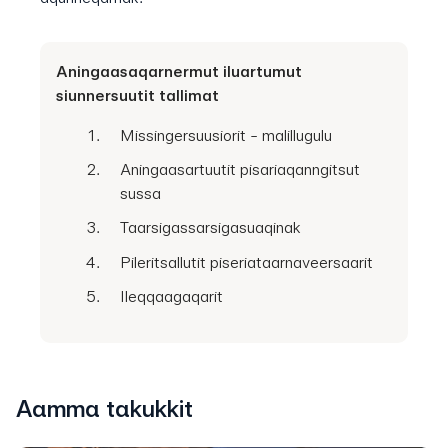
Aningaasaqarnermut iluartumut
siunnersuutit tallimat
Missingersuusiorit - malillugulu
Aningaasartuutit pisariaqanngitsut
sussa
Taarsigassarsigasuaqinak
Pileritsallutit piseriataarnaveersaarit
Ileqqaagaqarit
Aamma takukkit