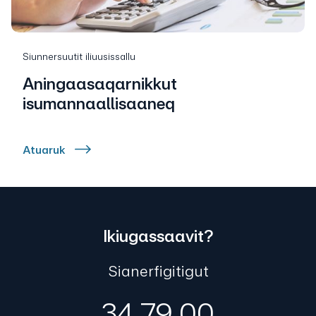
Siunnersuutit iliuusissallu
Aningaasaqarnikkut
isumannaallisaaneq
Atuaruk
Ikiugassaavit?
Sianerfigitigut
34 79 00