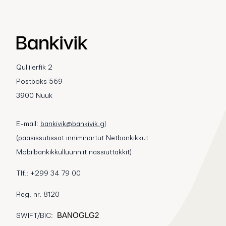
Qullilerfik 2
Postboks 569
3900 Nuuk
E-mail:
bankivik@bankivik.gl
(paasissutissat inniminartut Netbankikkut
Mobilbankikkulluunniit nassiuttakkit)
Tlf.: +299 34 79 00
Reg. nr. 8120
SWIFT/BIC:
BANOGLG2