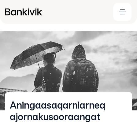
Aningaasaqarniarneq
ajornakusooraangat