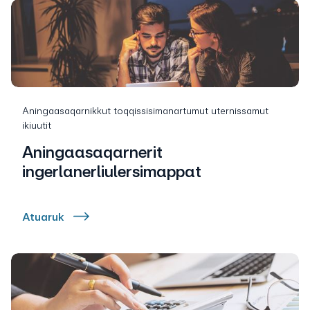
Aningaasaqarnikkut toqqissisimanartumut uternissamut
ikiuutit
Aningaasaqarnerit
ingerlanerliulersimappat
Atuaruk