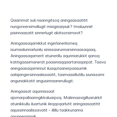
Qaammat suli naanngitsoq aningaasaatitit
nungoreersimallugit misigisarpiuk? Imaluunniit
pisinnaasatit sinnerlugit akiitsorsimavit?
Aningaasaqarnikkut ingerlanerliorneq
isumaalunnarlunilu sinissaarunnarsinnaasaqaaq.
Aningaasaqarnerit atuinerillu aqunniarukkit qanoq
katitigaasimanerat paasiniaqqaartariaqarpat. Taava
aningaasaqarninnut iluaqutaanerpaasumik
aalajangersinnaalissaatit, taamaasillutillu siunissami
anguniakkatit angusinnaanerullugit.
Aningaasat aqunnissaat
ajornarpallaanngikkaluarpoq. Malinnaavigilluarukkit
atuinikkullu iluartunik ileqqoqarlutit aningaasaatitit
aqussinnaalissavatit - illillu taakkunanna
aqunneqarnak.