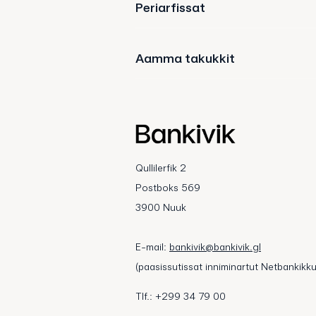
Periarfissat
Aamma takukkit
Qullilerfik 2
Postboks 569
3900 Nuuk
E-mail:
bankivik@bankivik.gl
(paasissutissat inniminartut Netbankikku
Tlf.: +299 34 79 00