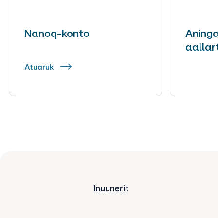
Nanoq-konto
Aninga
aallar
Atuaruk
Inuunerit