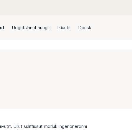
sat
Uagutsinnut nuugit
Ikiuutit
Dansk
utit. Ullut suliffiusut marluk ingerlaneranni