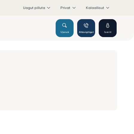
Uagut pilluta
Privat
Kalaallisut
Ujaruk
Attavigitigut
Iserit