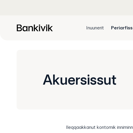
Inuunerit
Periarfis
Akuersissut
Ileqqaakkanut kontomik inniminniiv