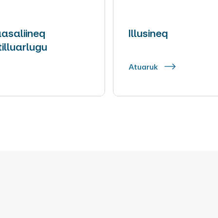
asaliineq
Illusineq
tilluarlugu
Atuaruk