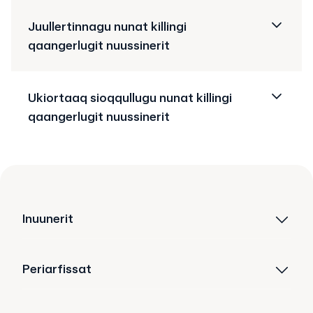
Juullertinnagu nunat killingi
qaangerlugit nuussinerit
Ukiortaaq sioqqullugu nunat killingi
qaangerlugit nuussinerit
Inuunerit
Periarfissat