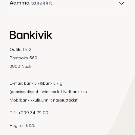
Aamma takukkit
Qullilerfik 2
Postboks 569
3900 Nuuk
E-mail:
bankivik@bankivik.gl
(paasissutissat inniminartut Netbankikkut
Mobilbankikkulluunniit nassiuttakkit)
Tlf.: +299 34 79 00
Reg. nr. 8120