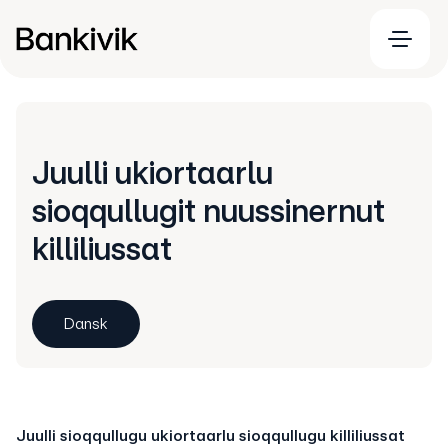
Juulli ukiortaarlu
sioqqullugit nuussinernut
killiliussat
Dansk
Juulli sioqqullugu ukiortaarlu sioqqullugu killiliussat