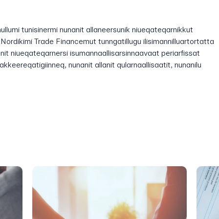
lumi tunisinermi nunanit allaneersunik niueqateqarnikkut
Nordikimi Trade Financemut tunngatillugu ilisimannilluartortatta
sunit niueqateqarnersi isumannaallisarsinnaavaat periarfissat
lakkeereqatigiinneq, nunanit allanit qularnaallisaatit, nunanilu