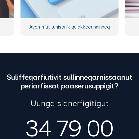
Avammut tunisanik qulakkeerinninneq
Suliffeqarfiutivit sullinneqarnissaanut
periarfissat paaserusuppigit?
Uunga sianerfigitigut
34 79 00