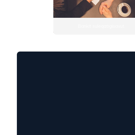
Bankit suleqatigisavut