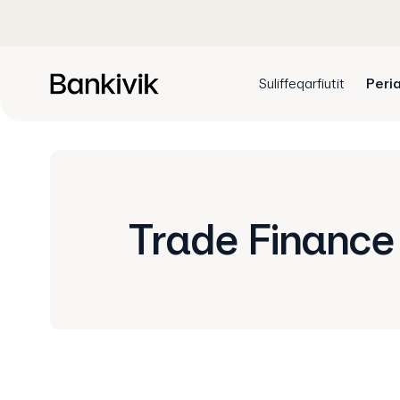
Suliffeqarfiutit
Peria
Trade Financ