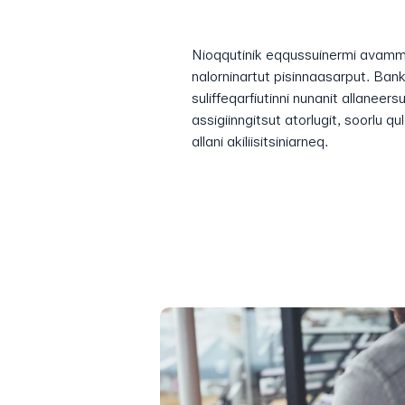
Nioqqutinik eqqussuinermi avammul
nalorninartut pisinnaasarput. Bank
suliffeqarfiutinni nunanit allaneer
assigiinngitsut atorlugit, soorlu qu
allani akiliisitsiniarneq.