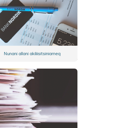
Nunani allani akiliisitsiniarneq