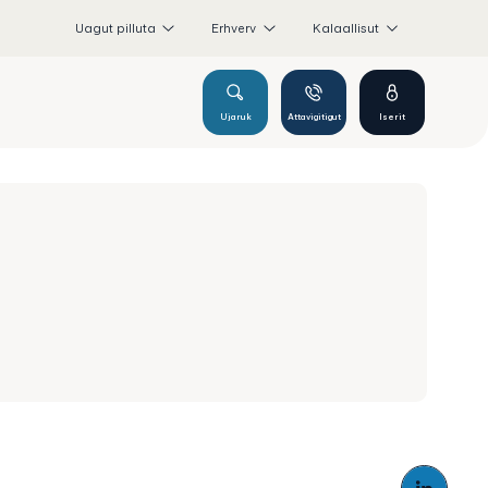
Uagut pilluta
Erhverv
Kalaallisut
Ujaruk
Attavigitigut
Iserit