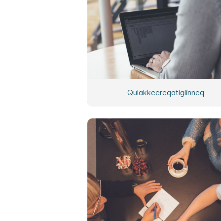
Qulakkeereqatigiinneq