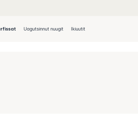
rfissat
Uagutsinnut nuugit
Ikiuutit
e