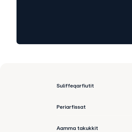
Suliffeqarfiutit
Periarfissat
Aamma takukkit