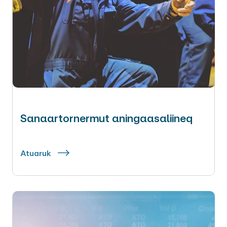
Sanaartornermut aningaasaliineq
Atuaruk