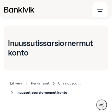
Inuussutissarsiornermut
konto
Erhverv
Periarfissat
Uninngasuutit
Inuussutissarsiornermut konto