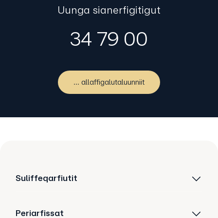
Uunga sianerfigitigut
34 79 00
... allaffigalutaluunniit
Suliffeqarfiutit
Periarfissat