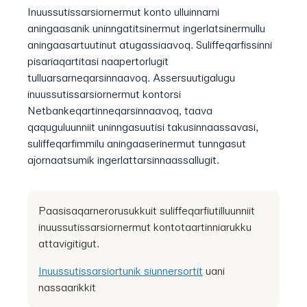
Inuussutissarsiornermut konto ulluinnarni
aningaasanik uninngatitsinermut ingerlatsinermullu
aningaasartuutinut atugassiaavoq. Suliffeqarfissinni
pisariaqartitasi naapertorlugit
tulluarsarneqarsinnaavoq. Assersuutigalugu
inuussutissarsiornermut kontorsi
Netbankeqartinneqarsinnaavoq, taava
qaquguluunniit uninngasuutisi takusinnaassavasi,
suliffeqarfimmilu aningaaserinermut tunngasut
ajornaatsumik ingerlattarsinnaassallugit.
Paasisaqarnerorusukkuit suliffeqarfiutilluunniit
inuussutissarsiornermut kontotaartinniarukku
attavigitigut.
Inuussutissarsiortunik siunnersortit
uani
nassaarikkit