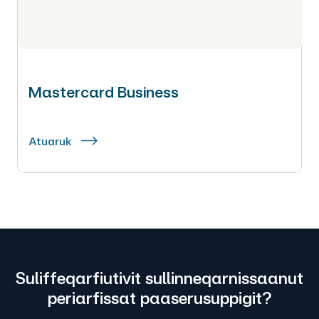
Mastercard Business
Atuaruk
Suliffeqarfiutivit sullinneqarnissaanut
periarfissat paaserusuppigit?