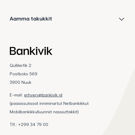
Aamma takukkit
Qullilerfik 2
Postboks 569
3900 Nuuk
E-mail:
erhverv@bankivik.gl
(paasissutissat inniminartut Netbankikkut
Mobilbankikkulluunniit nassiuttakkit)
Tlf.: +299 34 79 00