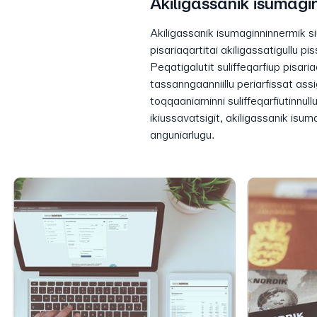
Akiligassanik isumagi
Akiligassanik isumaginninnermik siun
pisariaqartitai akiligassatigullu p
Peqatigalutit suliffeqarfiup pisari
tassanngaanniillu periarfissat assi
toqqaaniarninni suliffeqarfiutinnull
ikiussavatsigit, akiligassanik isu
anguniarlugu.