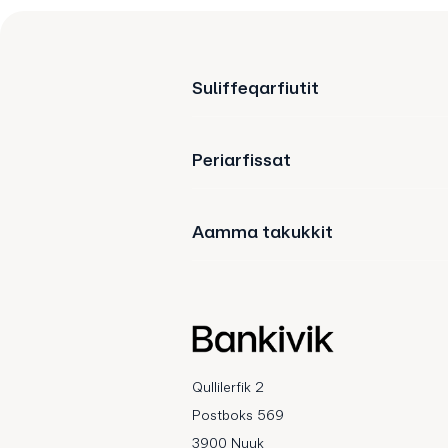
Suliffeqarfiutit
Periarfissat
Aamma takukkit
Qullilerfik 2
Postboks 569
3900 Nuuk