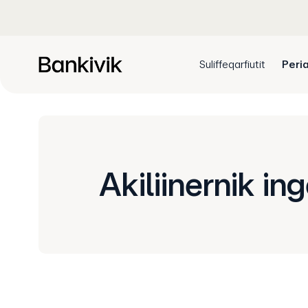
Suliffeqarfiutit
Peria
Akiliinernik in