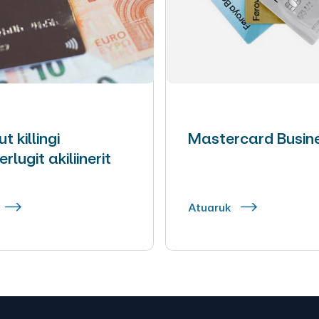
 killingi
Mastercard Busin
lugit akiliinerit
Atuaruk