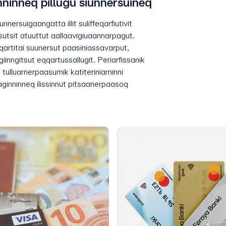
nninneq pillugu siunnersuineq
nersuigaangatta illit suliffeqarfiutivit
issutsit atuuttut aallaavigiuaannarpagut.
aqartitai suunersut paasiniassavarput,
giinngitsut eqqartussallugit. Periarfissanik
u tulluarnerpaasumik katiteriniarninni
maginninneq ilissinnut pitsaanerpaasoq