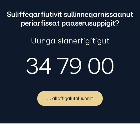
Suliffeqarfiutivit sullinneqarnissaanut
periarfissat paaserusuppigit?
Uunga sianerfigitigut
34 79 00
... allaffigalutaluunniit