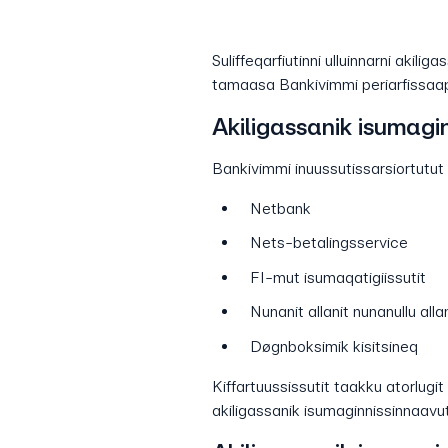
Suliffeqarfiutinni ulluinnarni akili
tamaasa Bankivimmi periarfissaa
Akiligassanik isumagin
Bankivimmi inuussutissarsiortutut 
Netbank
Nets-betalingsservice
FI-mut isumaqatigiissutit
Nunanit allanit nunanullu allan
Døgnboksimik kisitsineq
Kiffartuussissutit taakku atorlugit 
akiligassanik isumaginnissinnaavut