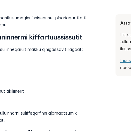
gassanik isumaginninnissannut pisariaqartitatit
Atta
pput.
Illit 
ninnermi kiffartuussissutit
tullu
ikius
sullinneqaruit makku qinigassavit ilagaat:
Inuus
nassa
ut akiliinerit
ulluinnarni suliffeqarfinni ajornaatsumik
it.