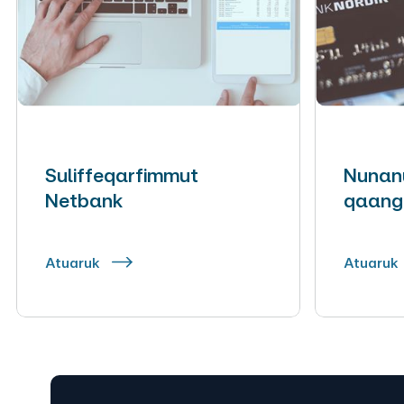
Suliffeqarfimmut
Nunanut
Netbank
qaanger
Atuaruk
Atuaruk