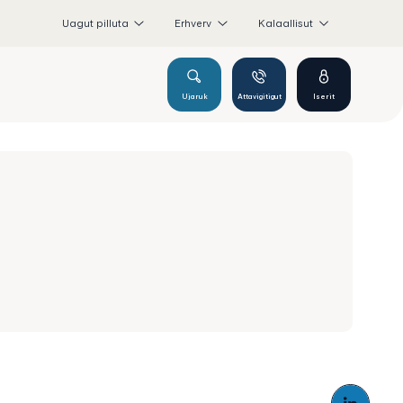
Uagut pilluta
Erhverv
Kalaallisut
Ujaruk
Attavigitigut
Iserit