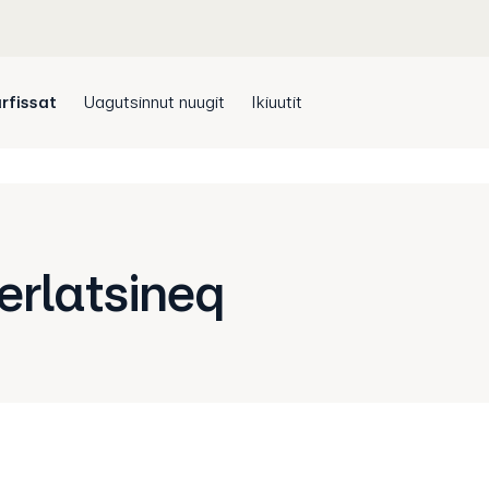
rfissat
Uagutsinnut nuugit
Ikiuutit
gerlatsineq