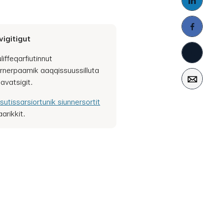
vigitigut
suliffeqarfiutinnut
arnerpaamik aaqqissuussilluta
savatsigit.
sutissarsiortunik siunnersortit
arikkit.