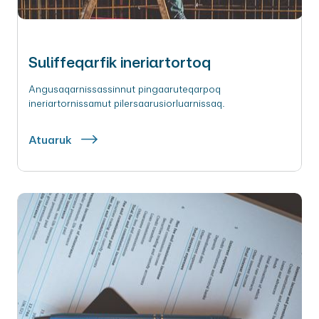
Suliffeqarfik ineriartortoq
Angusaqarnissassinnut pingaaruteqarpoq
ineriartornissamut pilersaarusiorluarnissaq.
Atuaruk