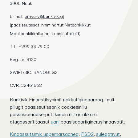
3900 Nuuk
E-mail:
erhverv@bankivik.gl
(paasissutissat inniminartut Netbankikkut
Mobilbankikkulluunniit nassiuttakkit)
Tlf.: +299 34 79 00
Reg. nr. 8120
SWIFT/BIC: BANOGLG2
CVR: 32461662
Bankivik Finanstilsynimit nakkutigineqarpoq. Inuit
pillugit paasissutissanik cookiesinillu
passusseriaaserput, kiisalu nittartakkami
atugassarititaasut
uani
paasisaqarfiginerusinnaavatit.
Kinaassutsimik uppernarsaaneq
,
PSD2
,
suleqativut
,