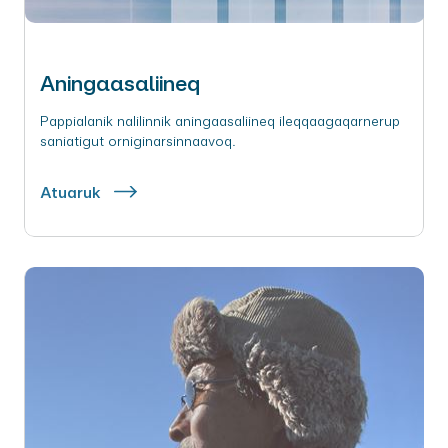
Aningaasaliineq
Pappialanik nalilinnik aningaasaliineq ileqqaagaqarnerup
saniatigut orniginarsinnaavoq.
Atuaruk