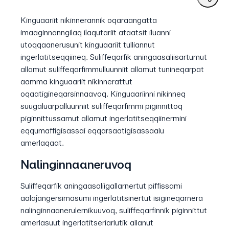
Kinguaariit nikinnerannik oqaraangatta
imaaginnanngilaq ilaqutariit ataatsit iluanni
utoqqaanerusunit kinguaariit tulliannut
ingerlatitseqqiineq. Suliffeqarfik aningaasaliisartumut
allamut suliffeqarfimmulluunniit allamut tunineqarpat
aamma kinguaariit nikinnerattut
oqaatigineqarsinnaavoq. Kinguaariinni nikinneq
suugaluarpalluunniit suliffeqarfimmi piginnittoq
piginnittussamut allamut ingerlatitseqqiinermini
eqqumaffigisassai eqqarsaatigisassaalu
amerlaqaat.
Nalinginnaaneruvoq
Suliffeqarfik aningaasaliigallarnertut piffissami
aalajangersimasumi ingerlatitsinertut isigineqarnera
nalinginnaanerulernikuuvoq, suliffeqarfinnik piginnittut
amerlasuut ingerlatitseriarlutik allanut