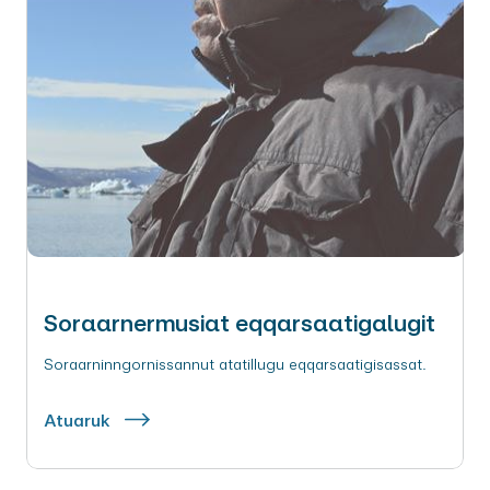
Soraarnermusiat eqqarsaatigalugit
Soraarninngornissannut atatillugu eqqarsaatigisassat.
Atuaruk