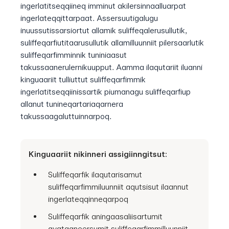
ingerlatitseqqiineq imminut akilersinnaalluarpat
ingerlateqqittarpaat. Assersuutigalugu
inuussutissarsiortut allamik suliffeqalerusullutik,
suliffeqarfiutitaarusullutik allamilluunniit pilersaarlutik
suliffeqarfimminnik tuniniaasut
takussaanerulernikuupput. Aamma ilaqutariit iluanni
kinguaariit tulliuttut suliffeqarfimmik
ingerlatitseqqiinissartik piumanagu suliffeqarfiup
allanut tunineqartariaqarnera
takussaagaluttuinnarpoq.
Kinguaariit nikinneri assigiinngitsut:
Suliffeqarfik ilaqutarisamut
suliffeqarfimmiluunniit aqutsisut ilaannut
ingerlateqqinneqarpoq
Suliffeqarfik aningaasaliisartumit
avataaneersumit suliffeqarfimmilluunniit