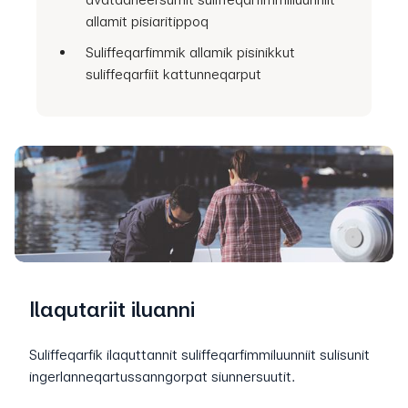
allamit pisiaritippoq
Suliffeqarfimmik allamik pisinikkut
suliffeqarfiit kattunneqarput
Ilaqutariit iluanni
Suliffeqarfik ilaquttannit suliffeqarfimmiluunniit sulisunit
ingerlanneqartussanngorpat siunnersuutit.