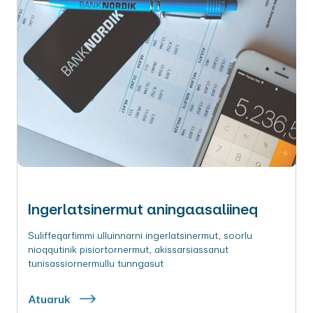
Ingerlatsinermut aningaasaliineq
Suliffeqarfimmi ulluinnarni ingerlatsinermut, soorlu
nioqqutinik pisiortornermut, akissarsiassanut
tunisassiornermullu tunngasut
Atuaruk