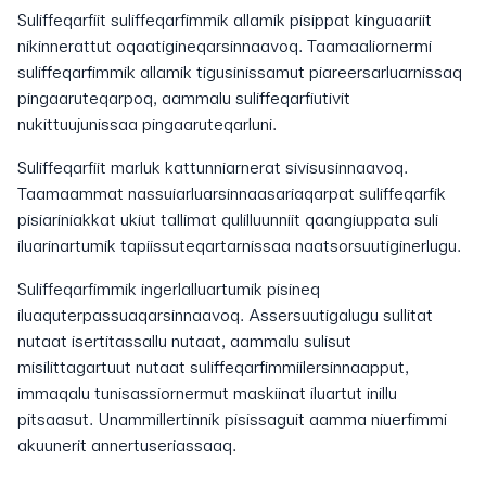
Suliffeqarfiit suliffeqarfimmik allamik pisippat kinguaariit
nikinnerattut oqaatigineqarsinnaavoq. Taamaaliornermi
suliffeqarfimmik allamik tigusinissamut piareersarluarnissaq
pingaaruteqarpoq, aammalu suliffeqarfiutivit
nukittuujunissaa pingaaruteqarluni.
Suliffeqarfiit marluk kattunniarnerat sivisusinnaavoq.
Taamaammat nassuiarluarsinnaasariaqarpat suliffeqarfik
pisiariniakkat ukiut tallimat qulilluunniit qaangiuppata suli
iluarinartumik tapiissuteqartarnissaa naatsorsuutiginerlugu.
Suliffeqarfimmik ingerlalluartumik pisineq
iluaquterpassuaqarsinnaavoq. Assersuutigalugu sullitat
nutaat isertitassallu nutaat, aammalu sulisut
misilittagartuut nutaat suliffeqarfimmiilersinnaapput,
immaqalu tunisassiornermut maskiinat iluartut inillu
pitsaasut. Unammillertinnik pisissaguit aamma niuerfimmi
akuunerit annertuseriassaaq.