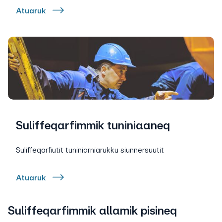
Atuaruk
Suliffeqarfimmik tuniniaaneq
Suliffeqarfiutit tuniniarniarukku siunnersuutit
Atuaruk
Suliffeqarfimmik allamik pisineq