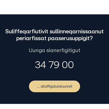
Suliffeqarfiutivit sullinneqarnissaanut
periarfissat paaserusuppigit?
Uunga sianerfigitigut
34 79 00
... allaffigalutaluunniit