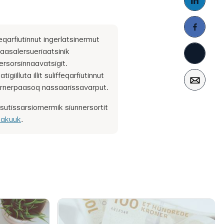
feqarfiutinnut ingerlatsinermut
aasalersueriaatsinik
ersorsinnaavatsigit.
tigiilluta illit suliffeqarfiutinnut
arnerpaasoq nassaarissavarput.
sutissarsiornermik siunnersortit
takuuk
.