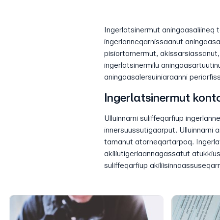
Ingerlatsinermut aningaasaliineq t
ingerlanneqarnissaanut aningaasa
pisiortornermut, akissarsiassanut,
ingerlatsinermilu aningaasartuutin
aningaasalersuiniaraanni periarfis
Ingerlatsinermut kont
Ulluinnarni suliffeqarfiup ingerla
innersuussutigaarput. Ulluinnarni a
tamanut atorneqartarpoq. Ingerl
akiliutigeriaannagassatut atukkiuss
suliffeqarfiup akiliisinnaassuseq