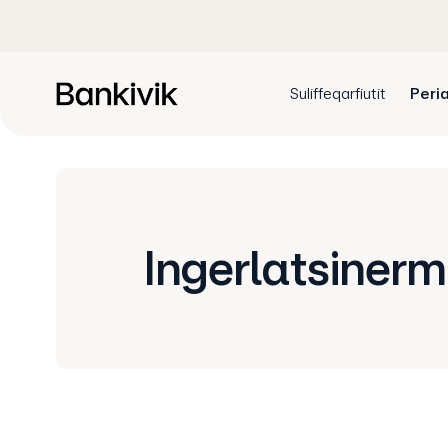
Suliffeqarfiutit
Peria
Ingerlatsinerm