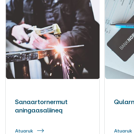
Sanaartornermut
Qularn
aningaasaliineq
Atuaruk
Atuaruk