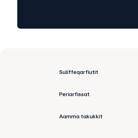
Suliffeqarfiutit
Periarfissat
Aamma takukkit