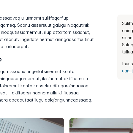
assaavoq ulluinnarni suliffeqarfiup
Sulif
qarneq. Soorlu assersuutigalugu nioqqutinik
aning
 nioqqutissiornermut, illup attartornissaanut,
siunn
ut allanut. Ingerlatsinermut aningaasartuutinut
Suleqa
sat arlaqarput.
tullu
o
Inuus
uani 
nneqarnissaanut ingerlatsinermut konto
ningaasaqarnermut, ikisinernut akiliinernullu
atsinermut konto kassekrediteqarsinnaavoq -
at - akiitsorsinnaanermullu killiliussaq
arnera apeqqutaatillugu aalajangiunneqassaaq.