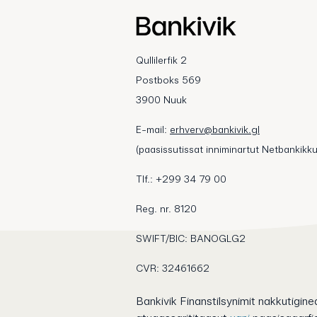
Qullilerfik 2
Postboks 569
3900 Nuuk
E-mail:
erhverv@bankivik.gl
(paasissutissat inniminartut Netbankikku
Tlf.: +299 34 79 00
Reg. nr. 8120
SWIFT/BIC: BANOGLG2
CVR: 32461662
Bankivik Finanstilsynimit nakkutigineq