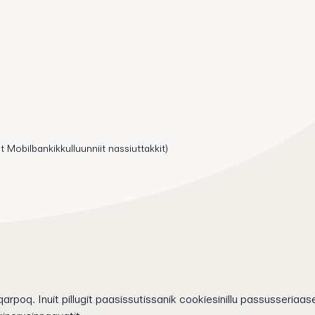
t Mobilbankikkulluunniit nassiuttakkit)
arpoq. Inuit pillugit paasissutissanik cookiesinillu passusseriaase