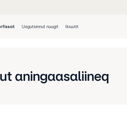
rfissat
Uagutsinnut nuugit
Ikiuutit
ut aningaasaliineq