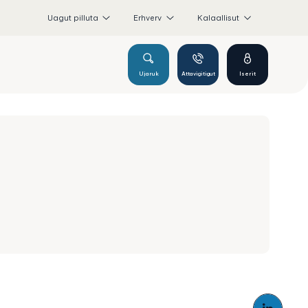
Uagut pilluta
Erhverv
Kalaallisut
Ujaruk
Attavigitigut
Iserit