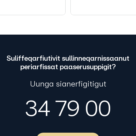
Suliffeqarfiutivit sullinneqarnissaanut
periarfissat paaserusuppigit?
Uunga sianerfigitigut
34 79 00