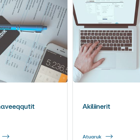
aveeqqutit
Akiliinerit
Atuaruk