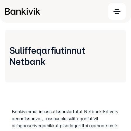
Suliffeqarfiutinnut
Netbank
Bankivimmut inuussutissarsiortutut Netbank Erhverv
periarfissarivat, tassuunalu suliffeqarfiutivit
aningaaseriveqarnikkut pisariaqartitai ajornaatsumik