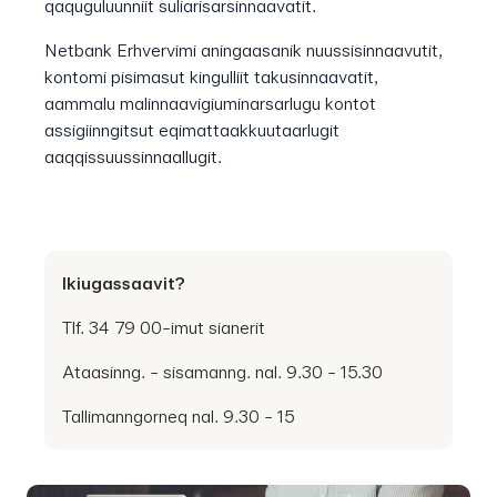
qaquguluunniit suliarisarsinnaavatit.
Netbank Erhvervimi aningaasanik nuussisinnaavutit,
kontomi pisimasut kingulliit takusinnaavatit,
aammalu malinnaavigiuminarsarlugu kontot
assigiinngitsut eqimattaakkuutaarlugit
aaqqissuussinnaallugit.
Ikiugassaavit?
Tlf. 34 79 00-imut sianerit
Ataasinng. - sisamanng. nal. 9.30 - 15.30
Tallimanngorneq nal. 9.30 - 15