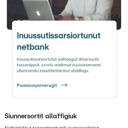
Inuussutissarsiortunut
netbank
Inuussutissarsiortutut sullitaaguit ilitsersuutit
tassaniipput, soorlu arlalinnut nuussiniarnermi
ulluinnarnilu inissititerinermut atatillugu.
Paasisaqarnerugit
Siunnersortit allaffigiuk
Netbankikkut toqqaannartumik siunnersortinnut