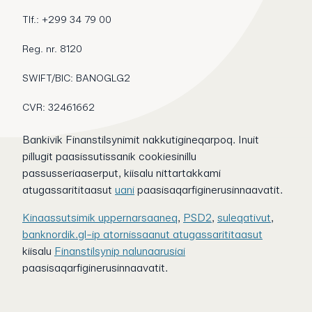
Tlf.: +299 34 79 00
Reg. nr. 8120
SWIFT/BIC: BANOGLG2
CVR: 32461662
Bankivik Finanstilsynimit nakkutigineqarpoq. Inuit
pillugit paasissutissanik cookiesinillu
passusseriaaserput, kiisalu nittartakkami
atugassarititaasut
uani
paasisaqarfiginerusinnaavatit.
Kinaassutsimik uppernarsaaneq
,
PSD2
,
suleqativut
,
banknordik.gl-ip atornissaanut atugassarititaasut
kiisalu
Finanstilsynip nalunaarusiai
paasisaqarfiginerusinnaavatit.