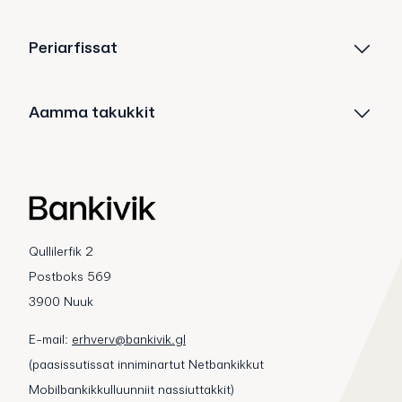
Periarfissat
Aamma takukkit
Qullilerfik 2
Postboks 569
3900 Nuuk
E-mail:
erhverv@bankivik.gl
(paasissutissat inniminartut Netbankikkut
Mobilbankikkulluunniit nassiuttakkit)