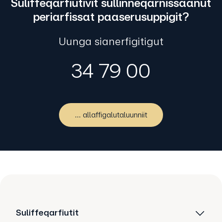
Suliffeqarfiutivit sullinneqarnissaanut
periarfissat paaserusuppigit?
Uunga sianerfigitigut
34 79 00
... allaffigalutaluunniit
Suliffeqarfiutit