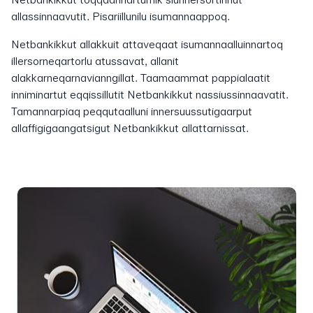
allassinnaavutit. Pisariillunilu isumannaappoq.
Netbankikkut allakkuit attaveqaat isumannaalluinnartoq
illersorneqartorlu atussavat, allanit
alakkarneqarnavianngillat. Taamaammat pappialaatit
inniminartut eqqissillutit Netbankikkut nassiussinnaavatit.
Tamannarpiaq peqqutaalluni innersuussutigaarput
allaffigigaangatsigut Netbankikkut allattarnissat.