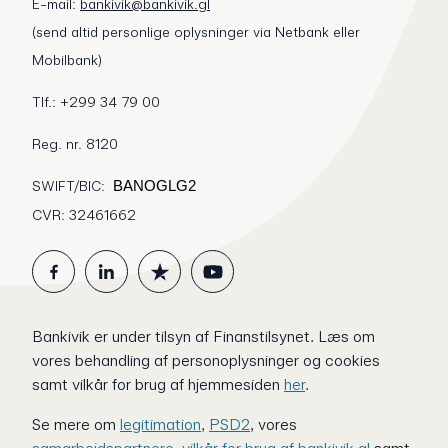
E-mail:
bankivik@bankivik.gl
(send altid personlige oplysninger via Netbank eller
Mobilbank)
Tlf.: +299 34 79 00
Reg. nr. 8120
SWIFT/BIC:
BANOGLG2
CVR: 32461662
Bankivik er under tilsyn af Finanstilsynet.
Læs om
vores behandling af personoplysninger og cookies
samt vilkår for brug af hjemmesiden
her
.
Se mere om
legitimation
,
PSD2
, vores