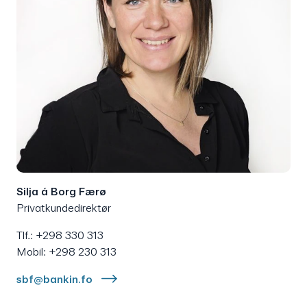
Silja á Borg Færø
Privatkundedirektør
Tlf.: +298 330 313
Mobil: +298 230 313
sbf@bankin.fo