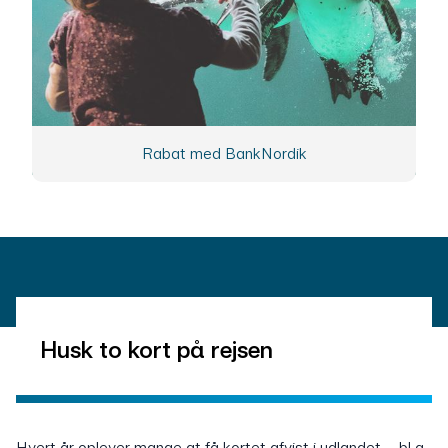
Rabat med BankNordik
Husk to kort på rejsen
Hvert år oplever mange at få kortet afvist i udlandet – bl.a.