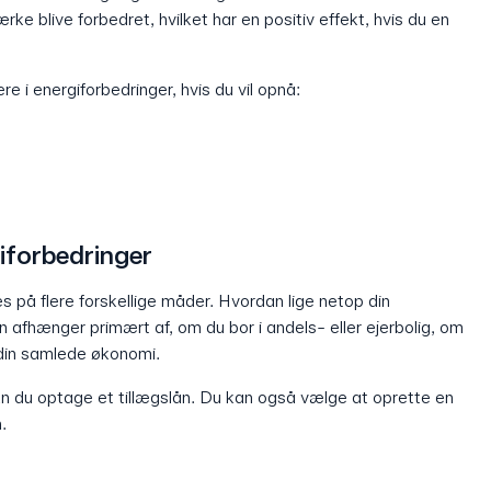
rke blive forbedret, hvilket har en positiv effekt, hvis du en
re i energiforbedringer, hvis du vil opnå:
iforbedringer
s på flere forskellige måder. Hvordan lige netop din
n afhænger primært af, om du bor i andels- eller ejerbolig, om
g din samlede økonomi.
 kan du optage et tillægslån. Du kan også vælge at oprette en
.