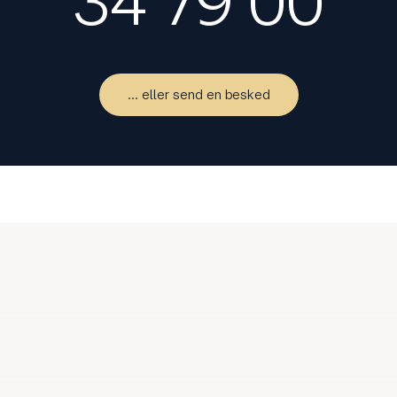
34 79 00
... eller send en besked