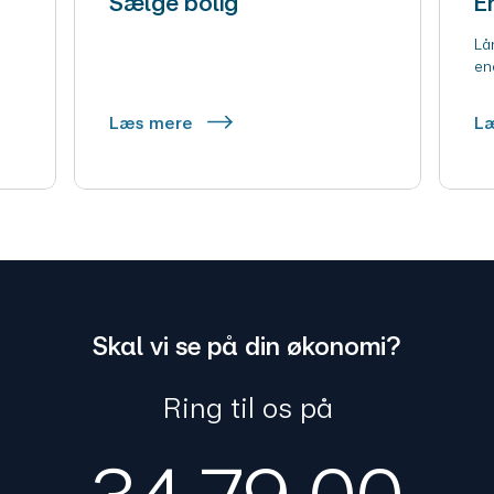
Sælge bolig
E
Lån
en
Læs mere
L
Skal vi se på din økonomi?
Ring til os på