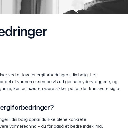
edringer
r ved at lave energiforbedringer i din bolig. I et
tor del af varmen eksempelvis ud gennem ydervæggene, og
r gamle, kan du næsten være sikker på, at det kan svare sig at
nergiforbedringer?
nger i din bolig opnår du ikke alene konkrete
avere varmeregning - du får også et bedre indeklima.