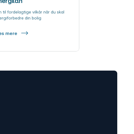
nergilån
 til fordelagtige vilkår når du skal
ergiforbedre din bolig
æs mere