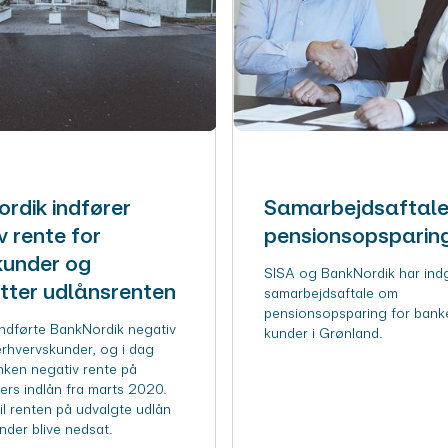
rdik indfører
Samarbejdsaftal
v rente for
pensionsopsparin
kunder og
SISA og BankNordik har ind
ter udlånsrenten
samarbejdsaftale om
pensionsopsparing for bank
indførte BankNordik negativ
kunder i Grønland.
erhvervskunder, og i dag
nken negativ rente på
ers indlån fra marts 2020.
il renten på udvalgte udlån
under blive nedsat.