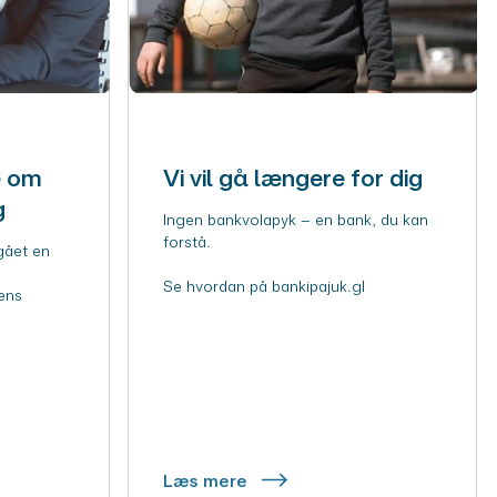
e om
Vi vil gå længere for dig
g
Ingen bankvolapyk – en bank, du kan
forstå.
gået en
Se hvordan på bankipajuk.gl
ens
Læs mere