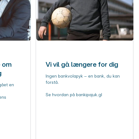
e om
Vi vil gå længere for dig
g
Ingen bankvolapyk – en bank, du kan
forstå.
gået en
Se hvordan på bankipajuk.gl
ens