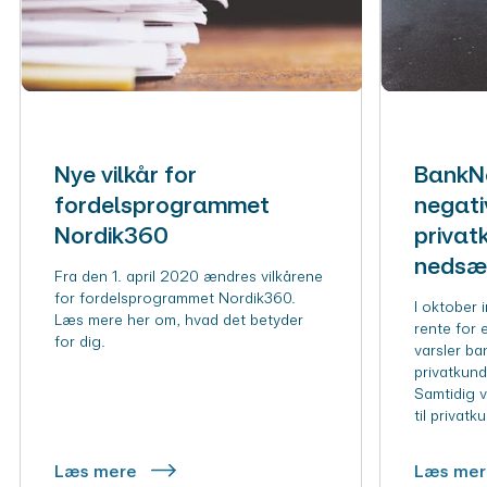
Nye vilkår for
BankNo
fordelsprogrammet
negati
Nordik360
privat
nedsæt
Fra den 1. april 2020 ændres vilkårene
for fordelsprogrammet Nordik360.
I oktober 
Læs mere her om, hvad det betyder
rente for 
for dig.
varsler ba
privatkund
Samtidig v
til privatk
Læs mere
Læs me