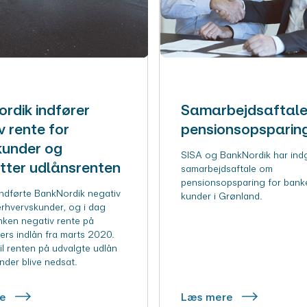
rdik indfører
Samarbejdsaftal
v rente for
pensionsopsparin
kunder og
SISA og BankNordik har ind
ter udlånsrenten
samarbejdsaftale om
pensionsopsparing for bank
indførte BankNordik negativ
kunder i Grønland.
erhvervskunder, og i dag
nken negativ rente på
ers indlån fra marts 2020.
il renten på udvalgte udlån
under blive nedsat.
re
Læs mere