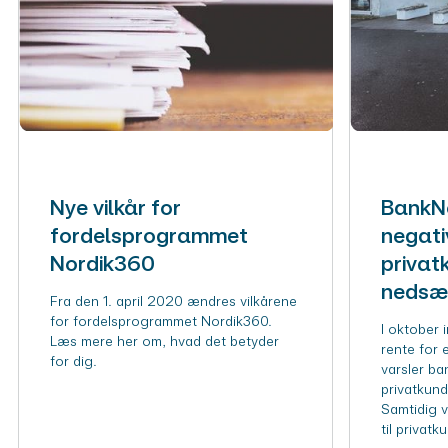
Nye vilkår for
BankNo
fordelsprogrammet
negati
Nordik360
privat
nedsæt
Fra den 1. april 2020 ændres vilkårene
for fordelsprogrammet Nordik360.
I oktober 
Læs mere her om, hvad det betyder
rente for 
for dig.
varsler ba
privatkund
Samtidig v
til privatk