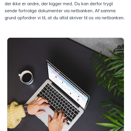
der ikke er andre, der kigger med. Du kan derfor trygt
sende fortrolige dokumenter via netbanken. Af samme
grund opfordrer vi til, at du altid skriver til os via netbanken.