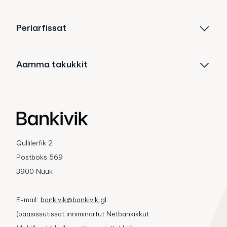
Periarfissat
Aamma takukkit
Qullilerfik 2
Postboks 569
3900 Nuuk
E-mail:
bankivik@bankivik.gl
(paasissutissat inniminartut Netbankikkut