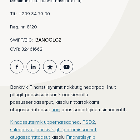
Mobilbankikkulluunniit nassiuttakkit)
Tlf.: +299 34 79 00
Reg. nr. 8120
SWIFT/BIC:
BANOGLG2
CVR: 32461662
Bankivik Finanstilsynimit nakkutigineqarpoq. Inuit
pillugit paasissutissanik cookiesinillu
passusseriaaserput, kiisalu nittartakkami
atugassarititaasut
uan
i
paasisaqarfiginerusinnaavatit.
Kinaassutsimik uppernarsaaneq
,
PSD2
,
suleqativut
,
bankivik.gl-ip atornissaanut
atugassarititaasut
kiisalu
Finanstilsynip