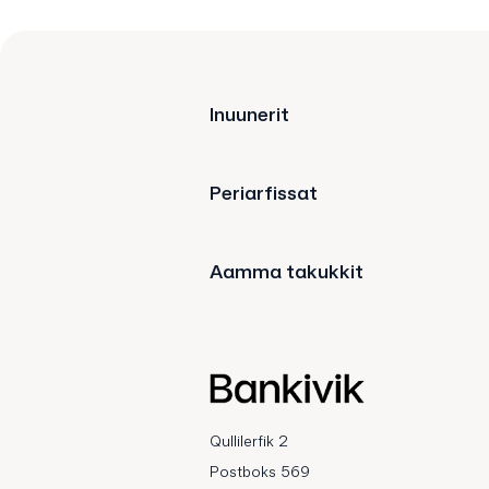
Inuunerit
Periarfissat
Aamma takukkit
Qullilerfik 2
Postboks 569