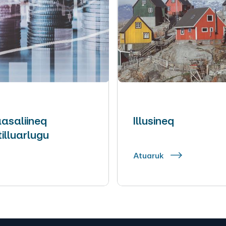
asaliineq
Illusineq
tilluarlugu
Atuaruk