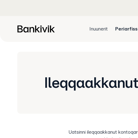
Inuunerit
Periarfis
Ileqqaakkanut
Uatsinni ileqqaakkanut kontoqar