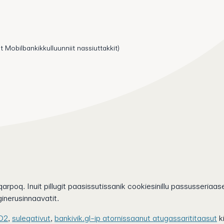
t Mobilbankikkulluunniit nassiuttakkit)
arpoq. Inuit pillugit paasissutissanik cookiesinillu passusseriaase
inerusinnaavatit.
D2
,
suleqativut
,
bankivik.gl-ip atornissaanut atugassarititaasut
k