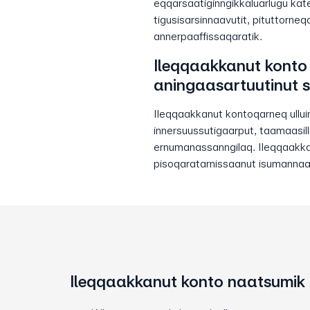
eqqarsaatiginngikkaluarlugu katers
tigusisarsinnaavutit, pituttorne
annerpaaffissaqaratik.
Ileqqaakkanut konto
aningaasartuutinut 
Ileqqaakkanut kontoqarneq ullu
innersuussutigaarput, taamaasil
ernumanassanngilaq. Ileqqaakka
pisoqaratarnissaanut isumannaal
Ileqqaakkanut konto naatsumik il