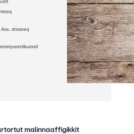
vutit
mmineq
. Ass. ataaseq
nnerpaamilluunniit
rtortut malinnaaffigikkit