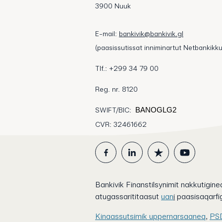
3900 Nuuk
E-mail:
bankivik@bankivik.gl
(paasissutissat inniminartut Netbankikku
Tlf.: +299 34 79 00
Reg. nr. 8120
SWIFT/BIC:
BANOGLG2
CVR: 32461662
Bankivik Finanstilsynimit nakkutigineq
atugassarititaasut
uan
i
paasisaqarfig
Kinaassutsimik uppernarsaaneq
,
PS