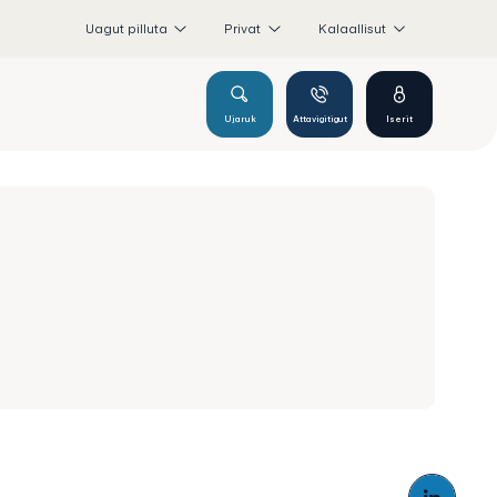
Uagut pilluta
Privat
Kalaallisut
Ujaruk
Attavigitigut
Iserit