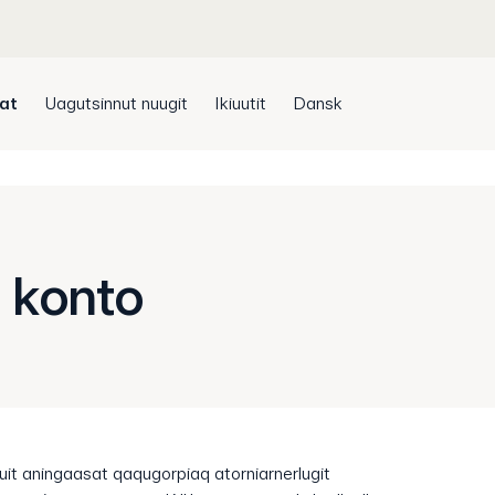
sat
Uagutsinnut nuugit
Ikiuutit
Dansk
 konto
uit aningaasat qaqugorpiaq atorniarnerlugit