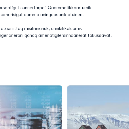
saatigut sunnertarpai. Qaammatikkaartumik
isarnerisigut aamma aningaasanik atuinerit
taaniittoq misilinniariuk, annikikkaluamik
 ingerlanerani qanoq amerlatigilersinnaanerat takussavat.