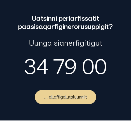
Uatsinni periarfissatit
paasisaqarfiginerorusuppigit?
Uunga sianerfigitigut
34 79 00
... allaffigalutaluunniit