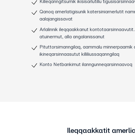
Killeqanngitsumik ikisisarlutillu tigusisarsinnaa
Qanoq amerlatigisunik katersiniarnerlutit na
aalajangissavat
Arlalinnik ileqqaakkanut kontotaarsinnaavutit
atuinermut, alla angalanissanut
Pituttorsimanngilaq, aammalu minnerpaamik a
ikineqarsinnaasutut killiliussaqanngilaq
Konto Netbankimut ilanngunneqarsinnaavoq
Ileqqaakkatit amerlia