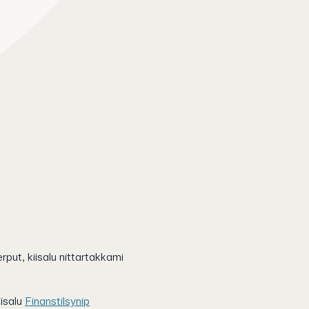
rput, kiisalu nittartakkami
iisalu
Finanstilsynip