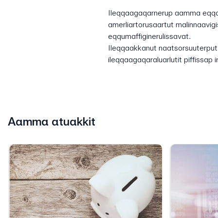
Ileqqaagaqarnerup aamma eqqar
amerliartorusaartut malinnaavig
eqqumaffiginerulissavat.
Ileqqaakkanut naatsorsuuterput a
ileqqaagaqaraluarlutit piffissap
Aamma atuakkit