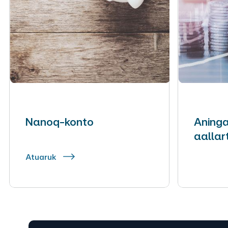
Nanoq-konto
Aninga
aallar
Atuaruk