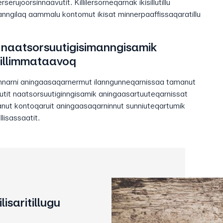
erujoorsinnaavutit. Killilersorneqarnak ikisillutillu
qanngilaq aammalu kontomut ikisat minnerpaaffissaqaratillu
 naatsorsuutigisimanngisamik
sillimmataavoq
innarni aningaasaqarnermut ilanngunneqarnissaa tamanut
lutit naatsorsuutiginngisamik aningaasartuuteqarnissat
nut kontoqaruit aningaasaqarninnut sunniuteqartumik
lisassaatit.
isaritillugu