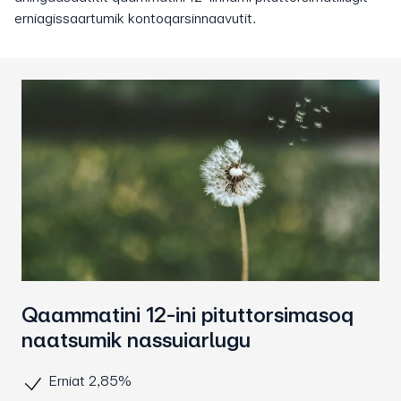
erniagissaartumik kontoqarsinnaavutit.
Qaammatini 12-ini pituttorsimasoq
naatsumik nassuiarlugu
Erniat 2,85%