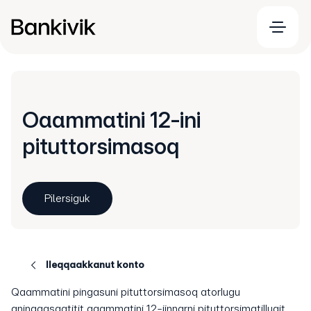
Oaammatini 12-ini
pituttorsimasoq
Pilersiguk
Ileqqaakkanut konto
Qaammatini pingasuni pituttorsimasoq atorlugu
aningaasaatitit qaammatini 12-iinnarni pituttorsimatillugit