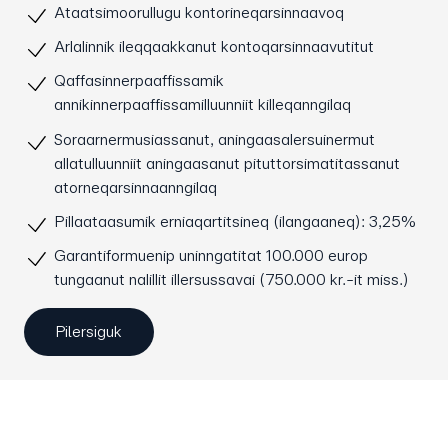
Ataatsimoorullugu kontorineqarsinnaavoq
Arlalinnik ileqqaakkanut kontoqarsinnaavutitut
Qaffasinnerpaaffissamik
annikinnerpaaffissamilluunniit killeqanngilaq
Soraarnermusiassanut, aningaasalersuinermut
allatulluunniit aningaasanut pituttorsimatitassanut
atorneqarsinnaanngilaq
Pillaataasumik erniaqartitsineq (ilangaaneq): 3,25%
Garantiformuenip uninngatitat 100.000 europ
tungaanut nalillit illersussavai (750.000 kr.-it miss.)
Pilersiguk