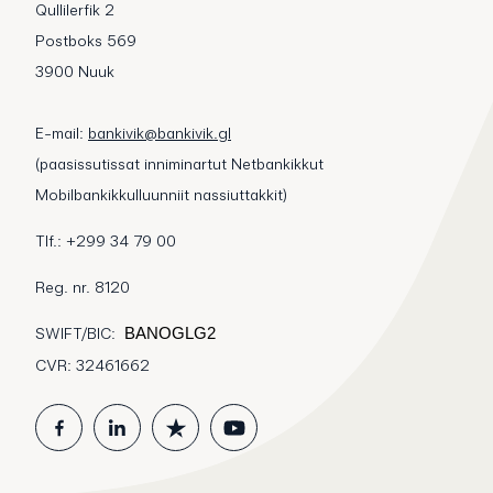
Qullilerfik 2
Postboks 569
3900 Nuuk
E-mail:
bankivik@bankivik.gl
(paasissutissat inniminartut Netbankikkut
Mobilbankikkulluunniit nassiuttakkit)
Tlf.: +299 34 79 00
Reg. nr. 8120
SWIFT/BIC:
BANOGLG2
CVR: 32461662