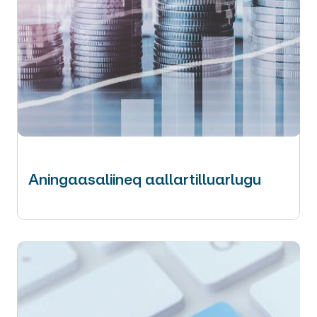
Aningaasaliineq aallartilluarlugu