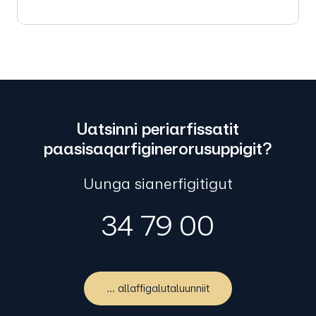
Uatsinni periarfissatit
paasisaqarfiginerorusuppigit?
Uunga sianerfigitigut
34 79 00
... allaffigalutaluunniit