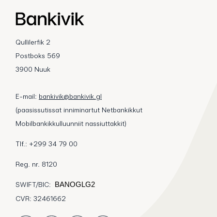
Qullilerfik 2
Postboks 569
3900 Nuuk
E-mail:
bankivik@bankivik.gl
(paasissutissat inniminartut Netbankikkut
Mobilbankikkulluunniit nassiuttakkit)
Tlf.: +299 34 79 00
Reg. nr. 8120
SWIFT/BIC:
BANOGLG2
CVR: 32461662