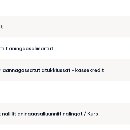
t
fiit aningaasaliisartut
eriaannagassatut atukkiussat - kassekredit
nalillit aningaasalluunniit nalingat / Kurs