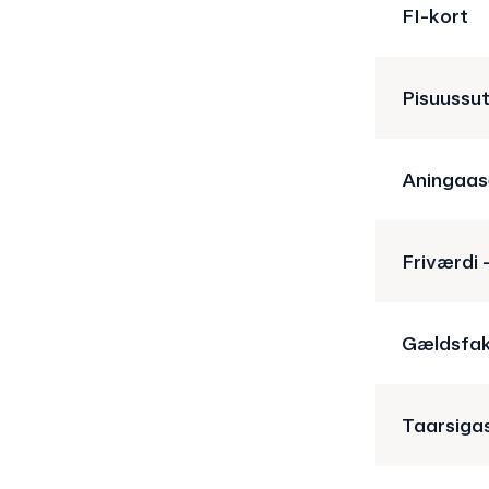
FI-kort
Pisuussut
Aningaase
Friværdi –
Gældsfak
Taarsigas