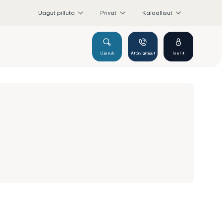
Uagut pilluta
Privat
Kalaallisut
Ujaruk
Attavigitigut
Iserit