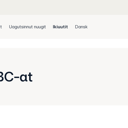
t
Uagutsinnut nuugit
Ikiuutit
Dansk
BC-at