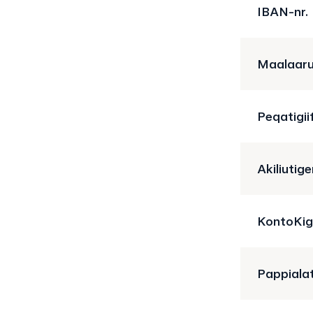
IBAN-nr.
Maalaaru
Peqatigiif
Akiliutig
KontoKig
Pappialat 