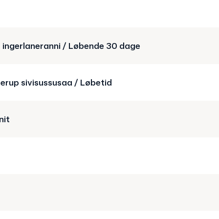
t ingerlaneranni / Løbende 30 dage
nerup sivisussusaa / Løbetid
nit