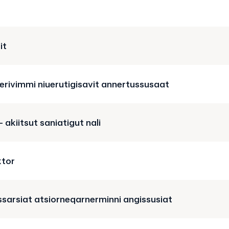
it
rivimmi niuerutigisavit annertussusaat
 akiitsut saniatigut nali
tor
sarsiat atsiorneqarnerminni angissusiat