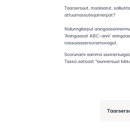
Taarsersuut, maalaarut, salliuti
attuumassuteqarnerpat?
Nalunngilarput aningaaserinermu
‘Aningaasat ABC-anni’ aningaase
nassuiaasersorsimavagut.
Soorunami aamma siunnersuigaa
Tassa aatsaat "siunnersuut kikku
Taarsers