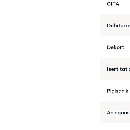
CITA
Debitorr
Dekort
Isertitat
Pigisanik
Aningaas