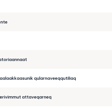
ente
 atoriaannaat
 aalaakkaasunik qularnaveeqqutiliaq
erivimmut attaveqarneq