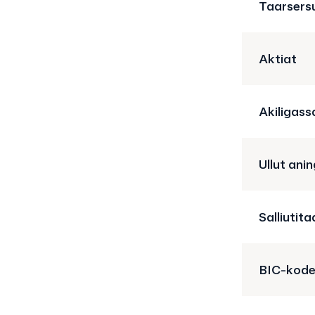
Taarsers
Aktiat
Akiligass
Ullut ani
Salliutita
BIC-kod