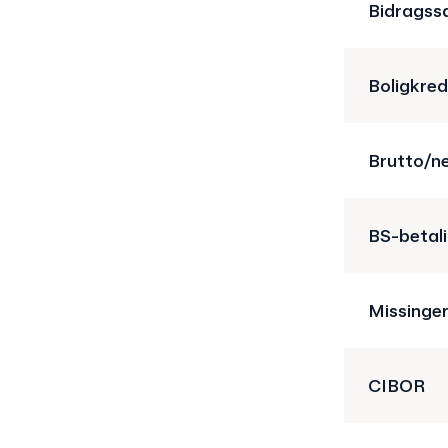
Bidragss
Boligkred
Brutto/n
BS-betal
Missinge
CIBOR