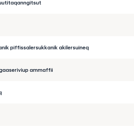
uutitaqanngitsut
anik piffissalersukkanik akilersuineq
ngaaseriviup ammaffii
q
e