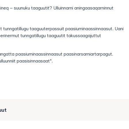
tsineq – suunuku taaguutit? Ulluinnarni aningaasaqarninnut
t tunngatillugu taaguuterpassuit paasiuminaassinnaasut. Uani
rinermut tunngatillugu taaguutit takussaagajuttut
ngatta paasiuminaassinnaasut paasinarsarniartarpagut.
lluunniit paasisinnaasaat".
uut