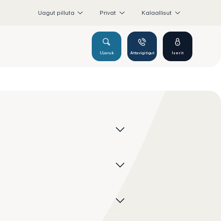
Uagut pilluta
Privat
Kalaallisut
Ujaruk
Attavigitigut
Iserit