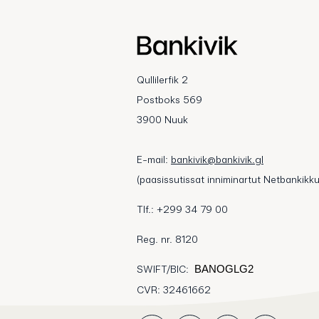
Qullilerfik 2
Postboks 569
3900 Nuuk
E-mail:
bankivik@bankivik.gl
(paasissutissat inniminartut Netbankikku
Tlf.: +299 34 79 00
Reg. nr. 8120
SWIFT/BIC:
BANOGLG2
CVR: 32461662