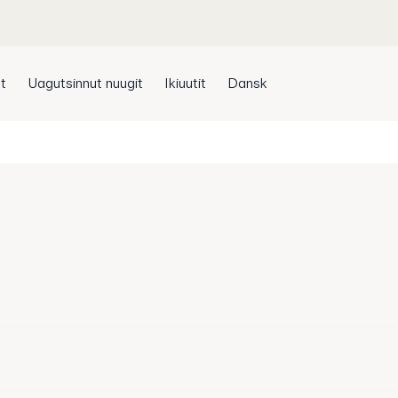
t
Uagutsinnut nuugit
Ikiuutit
Dansk