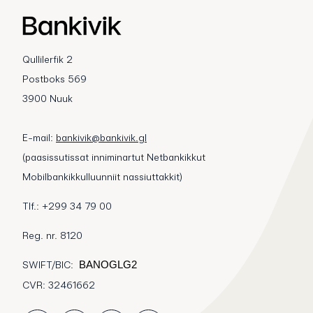
Qullilerfik 2
Postboks 569
3900 Nuuk
E-mail:
bankivik@bankivik.gl
(paasissutissat inniminartut Netbankikkut
Mobilbankikkulluunniit nassiuttakkit)
Tlf.: +299 34 79 00
Reg. nr. 8120
SWIFT/BIC:
BANOGLG2
CVR: 32461662