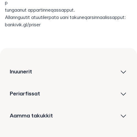
p
tungaanut appartinneqassapput.
Allannguutit atuutilerpata uani takuneqarsinnaalissapput:
bankivik.gl/priser
Inuunerit
Periarfissat
Aamma takukkit