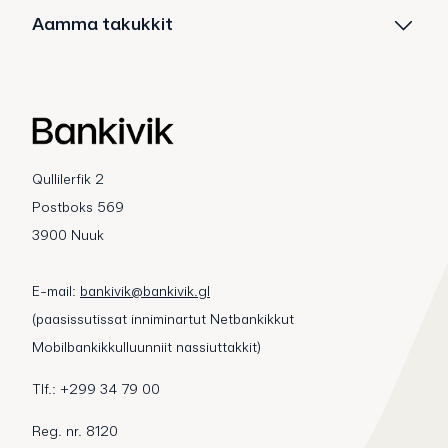
Aamma takukkit
Qullilerfik 2
Postboks 569
3900 Nuuk
E-mail:
bankivik@bankivik.gl
(paasissutissat inniminartut Netbankikkut
Mobilbankikkulluunniit nassiuttakkit)
Tlf.: +299 34 79 00
Reg. nr. 8120