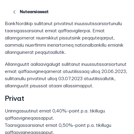
Nutaarsiassat
BankNordikip sullitanut privatinut inuussutissarsiortunullu
taarsigassarsianut erniat qaffaavigilerpai. Erniat
allanngornerat niuernikkut pissutsinik peqquteqarput,
aammalu niuerfimmi ineriartorneq nationalbankillu ernianik
allannguinerat peqqutaallutik.
Allannguutit aallaavigalugit sullitanut inuussutissarsiortunut
erniat qaffaavigineqarnerat atuutilissaaq ulloq 20.06.2023,
sullitanullu privatinut ulloq 03.07.2023 atuutilissallutik,
allannguutit pisussat ataani allassimapput.
Privat
Uninngasuutinut erniat 0,40%-point p.a. tikillugu
qaffaavigineqassapput.
Taarsigassarsianut erniat 0,50%-point p.a. tikillugu
qaffaavigineqassapput.