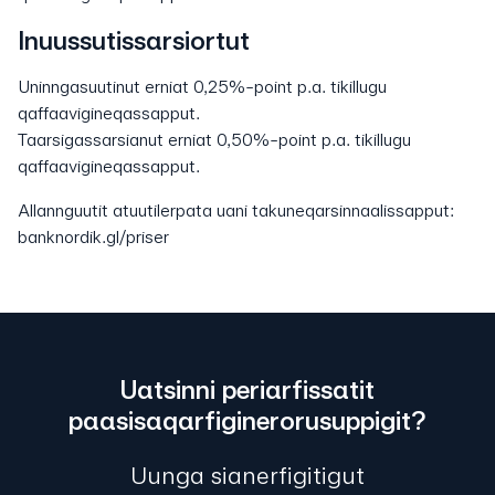
Inuussutissarsiortut
Uninngasuutinut erniat 0,25%-point p.a. tikillugu
qaffaavigineqassapput.
Taarsigassarsianut erniat 0,50%-point p.a. tikillugu
qaffaavigineqassapput.
Allannguutit atuutilerpata uani takuneqarsinnaalissapput:
banknordik.gl/priser
Uatsinni periarfissatit
paasisaqarfiginerorusuppigit?
Uunga sianerfigitigut