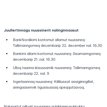
Juullertinnagu nuussinerit nalinginnaasut
BankNordikimi kontomut allamut nuussineq:
Tallimanngorneq decembarip 22. december nal. 16.30
Bankimi allami kontomut nuussineq: Sisamanngorneq
decembarip 21. nal. 16.30
Ulloq taanna ikisussamik nuussineq: Tallimanngorneq
decembarip 22. nal. 9
Ingerlaannaq nuussineq: Killiliussat assigiinngillat,
aningaaserivik tigusisussaq apeqqutaavoq.
Nalunartut pillugit nuussineq qulakkeerusukkukku