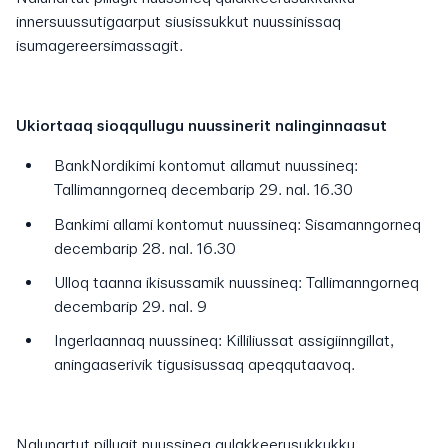
innersuussutigaarput siusissukkut nuussinissaq
isumagereersimassagit.
Ukiortaaq sioqqullugu nuussinerit nalinginnaasut
BankNordikimi kontomut allamut nuussineq:
Tallimanngorneq decembarip 29. nal. 16.30
Bankimi allami kontomut nuussineq: Sisamanngorneq
decembarip 28. nal. 16.30
Ulloq taanna ikisussamik nuussineq: Tallimanngorneq
decembarip 29. nal. 9
Ingerlaannaq nuussineq: Killiliussat assigiinngillat,
aningaaserivik tigusisussaq apeqqutaavoq.
Nalunartut pillugit nuussineq qulakkeerusukkukku