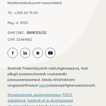
Mobilbankikkulluunniit nassiuttakkit)
Tlf.: +299 34 79 00
Reg. nr. 8120
SWIFT/BIC:
BANOGLG2
CVR: 32461662
Bankivik Finanstilsynimit nakkutigineqarpoq. Inuit
pillugit paasissutissanik cookiesinillu
passusseriaaserput, kiisalu nittartakkami
atugassarititaasut
uan
i
paasisaqarfiginerusinnaavatit.
Kinaassutsimik uppernarsaaneq
,
PSD2
,
suleqativut
,
bankivik.gl-ip atornissaanut