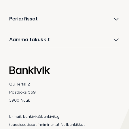
Periarfissat
Aamma takukkit
Qullilerfik 2
Postboks 569
3900 Nuuk
E-mail:
bankivik@bankivik.gl
(paasissutissat inniminartut Netbankikkut