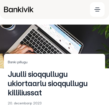
Banki pillugu
Juulli sioqqullugu
ukiortaarlu sioqqullugu
killiliussat
20. decembarip 2023