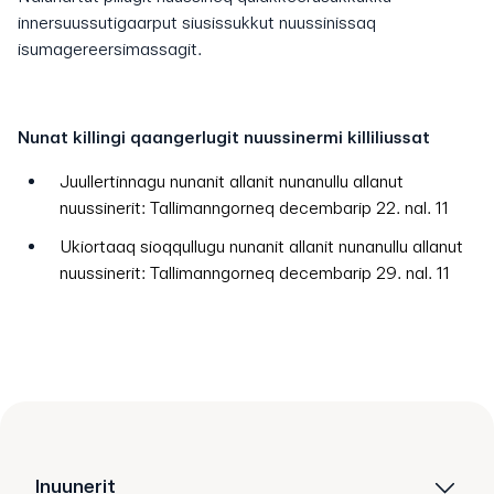
innersuussutigaarput siusissukkut nuussinissaq
isumagereersimassagit.
Nunat killingi qaangerlugit nuussinermi killiliussat
Juullertinnagu nunanit allanit nunanullu allanut
nuussinerit: Tallimanngorneq decembarip 22. nal. 11
Ukiortaaq sioqqullugu nunanit allanit nunanullu allanut
nuussinerit: Tallimanngorneq decembarip 29. nal. 11
Inuunerit