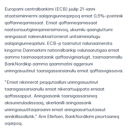
Europami centralbankimi (ECB) juulip 21-ianni
ataatsimiinnermi aalajangiunneqarpoq erniat 0,5%-pointinik
qaffanneqarnissaat. Erniat qaffanneqarnissaat
naatsorsuutigineqareersimavoq, ukiumilu qaangiuttumi
aningaasat naleerukkiartornerat unitsiiminiarlugu
aalajangiunneqarluni. ECB-p taamatut nalunaarnerata
kingorna Danmarkimi nationalbankip nalunaarutigaa erniat
aamma taamaaqataanik qaffaaviginiarlugit, taamaammallu
BankNordikip aamma qaammatini aggersuni
uninngasuutinut taarsigassarsianullu erniat qaffaavigissavai.
“Erniat nikinnerat peqqutaalluni uninngasuutinut
taarsigassarsianullu erniat nikerartuuppata erniaat
qaffassapput. Aningaasanik taarsigassarsineq
akisunerulaalissaaq, akerlianilli aningaasanik
uninngasuutitaqaraanni erniat aningaasartuutaasut
annikillissallutik,” Árni Ellefsen, BankNordikimi pisortaaneq
oqarpoq.