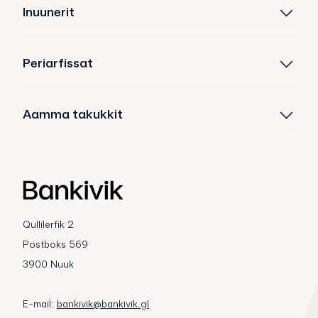
Inuunerit
Periarfissat
Aamma takukkit
Qullilerfik 2
Postboks 569
3900 Nuuk
E-mail:
bankivik@bankivik.gl