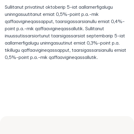
Sullitanut privatinut oktoberip 5-iat aallarnerfigalugu
uninngasuutitanut erniat 0,5%-point p.a.-mik
qaffaavigineqassapput, taarsigassarsianullu erniat 0,4%-
point p.a.-mik qaffaavigineqassallutik. Sullitanut
inuussutissarsiortunut taarsigassarsiat septembarip 5-iat
aallarnerfigalugu uninngasuutinut erniat 0,3%-point p.a.
tikillugu qaffaavigineqassapput, taarsigassarsianullu erniat
0,5%-point p.a.-mik qaffaavigineqassallutik.