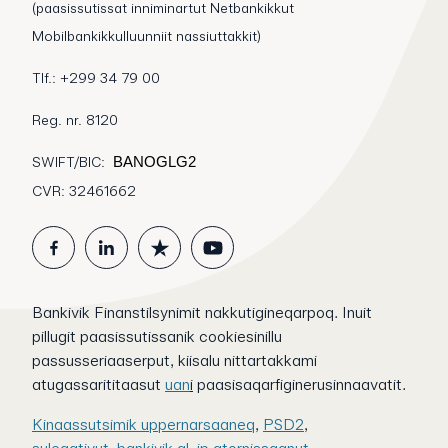
(paasissutissat inniminartut Netbankikkut
Mobilbankikkulluunniit nassiuttakkit)
Tlf.: +299 34 79 00
Reg. nr. 8120
SWIFT/BIC:
BANOGLG2
CVR: 32461662
Bankivik Finanstilsynimit nakkutigineqarpoq. Inuit
pillugit paasissutissanik cookiesinillu
passusseriaaserput, kiisalu nittartakkami
atugassarititaasut
uan
i
paasisaqarfiginerusinnaavatit.
Kinaassutsimik uppernarsaaneq
,
PSD2
,