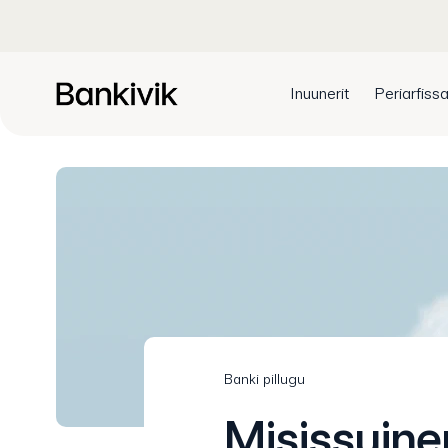
Inuunerit
Periarfissa
Banki pillugu
Misissuine