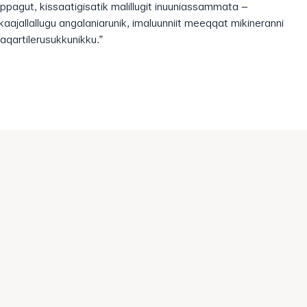
ppagut, kissaatigisatik malillugit inuuniassammata –
kaajallallugu angalaniarunik, imaluunniit meeqqat mikineranni
saqartilerusukkunikku.”