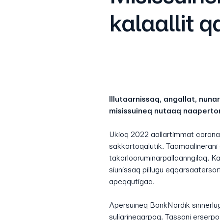
kalaallit 
Illutaarnissaq, angallat, nuna
misissuineq nutaaq naaperto
Ukioq 2022 aallartimmat coronamik
sakkortoqalutik. Taamaalineran
takorlooruminarpallaanngilaq. Ka
siunissaq pillugu eqqarsaaterso
apeqqutigaa.
Apersuineq BankNordik sinnerlug
suliarineqarpoq. Tassani erserpo