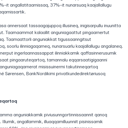
8%-it angallatitaarnissaq, 37%-it nunarsuaq kaajallallugu
aqarnissartik.
asa annersaat tassaagajuppoq illusineq, inigisarpullu inuunitta
ut. Taamaammat kalaallit anguniagaattut pingaarnertut
laq. Taamaattorli anguniakkat tigussaanngitsut
q, soorlu ilinniagaqarneq, nunarsuarlu kaajallallugu angalaneq.
tornerput ingerlaannassappat ilinniakkamik qaffasinnerusumik
ssaat pingaaruteqartoq, tamannalu eqqarsaatigigaanni
k anguniagaqarnerat misissuinermi takutinneqartoq
né Sørensen, BankNordikimi privatkundedirektøriusoq
neqartoq
aamma anguniakkamik piviusunngortinnissaannit qanoq
 Illumik, angallammik, illuaqqamilluunniit pisinissamik