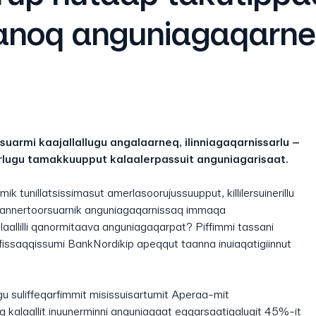
qanoq anguniagaqarne
rsuarmi kaajallallugu angalaarneq, ilinniagaqarnissarlu –
rlugu tamakkuupput kalaalerpassuit anguniagarisaat.
 tunillatsissimasut amerlasoorujussuupput, killilersuinerillu
i annertoorsuarnik anguniagaqarnissaq immaqa
laallilli qanormitaava anguniagaqarpat? Piffimmi tassani
rfissaqqissumi BankNordikip apeqqut taanna inuiaqatigiinnut
u suliffeqarfimmit misissuisartumit Aperaa-mit
q kalaallit inuunerminni anguniagaat eqqarsaatigalugit 45%-it