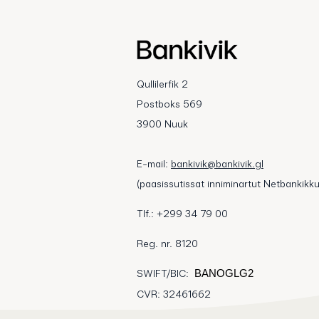
Qullilerfik 2
Postboks 569
3900 Nuuk
E-mail:
bankivik@bankivik.gl
(paasissutissat inniminartut Netbankikku
Tlf.: +299 34 79 00
Reg. nr. 8120
SWIFT/BIC:
BANOGLG2
CVR: 32461662