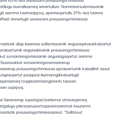
nni 60%-iisa siunissami piviusunngortinnissaa
tatillugu isumalluarneq annertulluni. Namminersulernissamik
git aamma taamaappoq, aperineqartullu 21%-iisa taanna
faat sinnerlugit siunissami piviusunngortinnissaa
unnaarlutik ullup ilaannaa sulilernissamik angusaqarusukkaluartut
joraluartumik anguniakkamik piviusunngortinnissaa
ukkut soraarninngornissamik anguniagaqartut aamma
”Siusissukkut soraarninngorsinnaanerup
nnaanerup piviusunngortinnissaa ajoraluartumik kalaallinit assut
igineqartut peqqutai ilisimanngikkaluarlugit
qarniarneq toqqissisimannginnerlu tassani
sen oqarpoq.
né Sørensenip oqaatigaa bankimut attaveqarneq
atigalugu pilersaarusiortoqarsinnaammat inuunermi
arlutik piviusunngortinnissaannut. ”Sullitavut