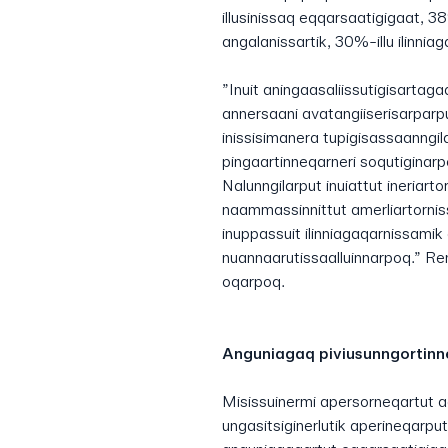
illusinissaq eqqarsaatigigaat, 3
angalanissartik, 30%-illu ilinniag
”Inuit aningaasaliissutigisartaga
annersaani avatangiiserisarparp
inissisimanera tupigisassaanngi
pingaartinneqarneri soqutiginarpo
Nalunngilarput inuiattut ineriar
naammassinnittut amerliartorni
inuppassuit ilinniagaqarnissami
nuannaarutissaalluinnarpoq.” Re
oqarpoq.
Anguniagaq piviusunngortin
Misissuinermi apersorneqartut 
ungasitsiginerlutik aperineqarput.