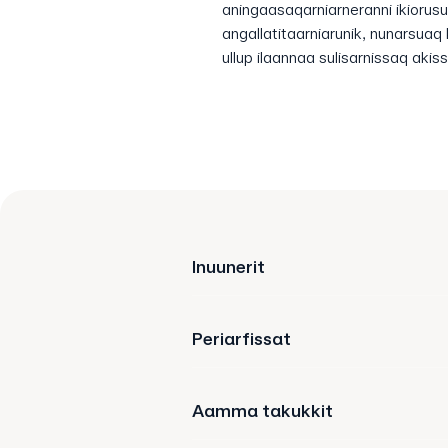
aningaasaqarniarneranni ikiorusu
angallatitaarniarunik, nunarsuaq 
ullup ilaannaa sulisarnissaq akis
Inuunerit
Periarfissat
Aamma takukkit