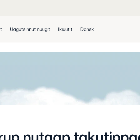
t
Uagutsinnut nuugit
Ikiuutit
Dansk
rup nutaap takutippa