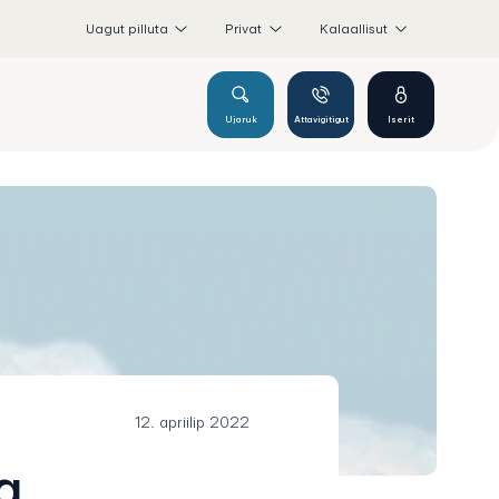
Uagut pilluta
Privat
Kalaallisut
Ujaruk
Attavigitigut
Iserit
12. apriilip 2022
a