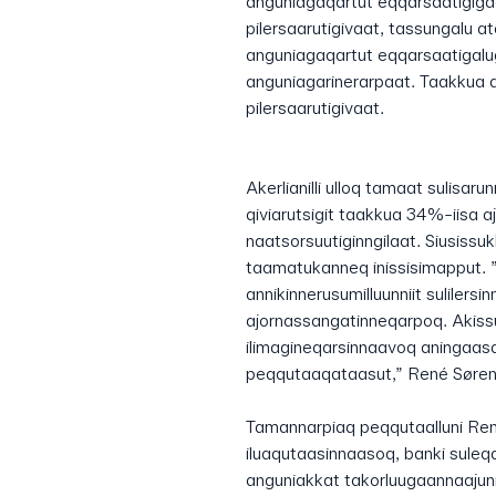
anguniagaqartut eqqarsaatigigaa
pilersaarutigivaat, tassungalu a
anguniagaqartut eqqarsaatigalu
anguniagarinerarpaat. Taakkua af
pilersaarutigivaat.
Akerlianilli ulloq tamaat sulisar
qiviarutsigit taakkua 34%-iisa a
naatsorsuutiginngilaat. Siusiss
taamatukanneq inissisimapput. 
annikinnerusumilluunniit sulilersi
ajornassangatinneqarpoq. Akissut
ilimagineqarsinnaavoq aningaasa
peqqutaaqataasut,” René Søren
Tamannarpiaq peqqutaalluni Re
iluaqutaasinnaasoq, banki suleq
anguniakkat takorluugaannaajunna