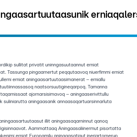
ingaasartuutaasunik erniaqalers
rdikip sullitat privatit uninngasuutaannut erniat
at. Tassunga pingaarnertut peqqutaavoq niuerfimmi erniat
ullerni erniat aningaasartuutaasimanerat – erniallu
 atuutiinnassasoq naatsorsuutigineqarpoq. Tamanna
rtitaqarnissaat ajornarsisimavoq – aningaaserivittullu
mik suliniarutta aningaasanik annaasaqartuarsinnarluta
 aningaasartuutaasut illit aningaasaqarninnut qanoq
igisinnaavat. Aammattaaq Aningaasaliinermut pisortatta
kenimi erniat Europamilu aningaasatigut ineriartornerup