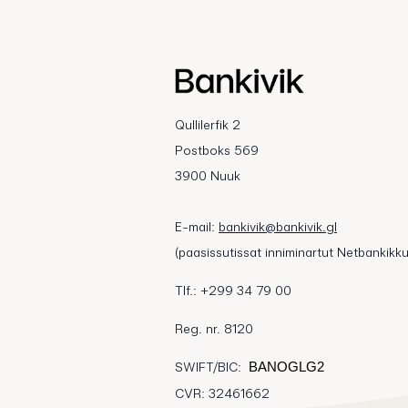
Qullilerfik 2
Postboks 569
3900 Nuuk
E-mail:
bankivik@bankivik.gl
(paasissutissat inniminartut Netbankikku
Tlf.: +299 34 79 00
Reg. nr. 8120
SWIFT/BIC:
BANOGLG2
CVR: 32461662