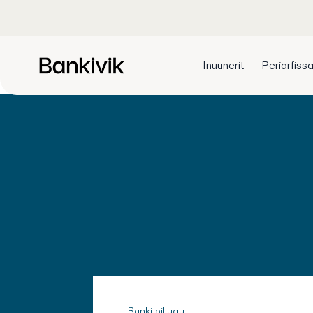
Inuunerit
Periarfissa
Banki pillugu