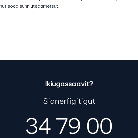
sunut sooq sunniuteqarnersut.
Ikiugassaavit?
Sianerfigitigut
34 79 00