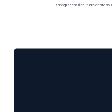
sanngiinnera ilinnut erniarititaa