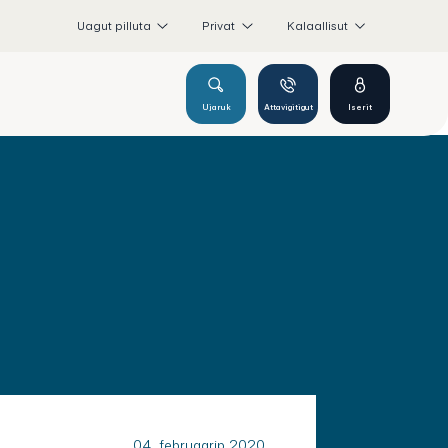
Uagut pilluta
Privat
Kalaallisut
Ujaruk
Attavigitigut
Iserit
04. februaarip 2020