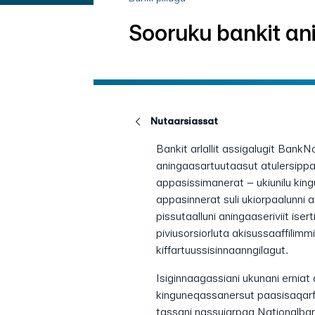
Sooruku bankit an
Nutaarsiassat
Bankit arlallit assigalugit BankNo
aningaasartuutaasut atulersippa
appasissimanerat – ukiunilu king
appasinnerat suli ukiorpaalunni
pissutaalluni aningaaseriviit ise
piviusorsiorluta akisussaaffilim
kiffartuussisinnaanngilagut.
Isiginnaagassiani ukunani erniat
kinguneqassanersut paasisaqarf
tassani nassuiarpaa Nationalban