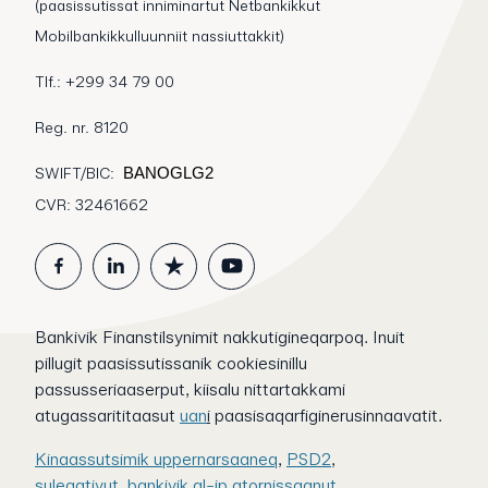
(paasissutissat inniminartut Netbankikkut
Mobilbankikkulluunniit nassiuttakkit)
Tlf.: +299 34 79 00
Reg. nr. 8120
SWIFT/BIC:
BANOGLG2
CVR: 32461662
Bankivik Finanstilsynimit nakkutigineqarpoq. Inuit
pillugit paasissutissanik cookiesinillu
passusseriaaserput, kiisalu nittartakkami
atugassarititaasut
uan
i
paasisaqarfiginerusinnaavatit.
Kinaassutsimik uppernarsaaneq
,
PSD2
,
suleqativut
,
bankivik.gl-ip atornissaanut