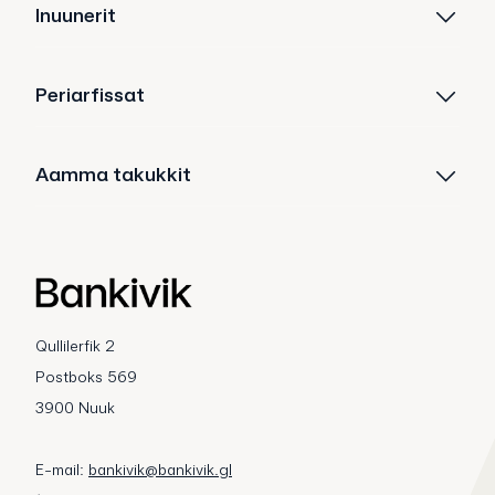
Inuunerit
Periarfissat
Aamma takukkit
Qullilerfik 2
Postboks 569
3900 Nuuk
E-mail:
bankivik@bankivik.gl