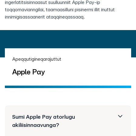
ingerlatitsisinnaasut suulluunniit Apple Pay-ip
toqqornavianngilai, taamaasilluni pisinermi illit inuttut
innimigisassaanerit ataqqineqassaaq.
Apeqqutigineqarajuttut
Apple Pay
Sumi Apple Pay atorlugu
akiliisinnaavunga?