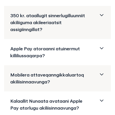
350 kr. ataallugit sinnerlugilluunniit
akiliiguma akileeriaatsit
assigiinngillat?
Apple Pay atoraanni atuinermut
killiliussaqarpa?
Mobilera attaveqanngikkaluartoq
akiliisinnaavunga?
Kalaallit Nunaata avataani Apple
Pay atorlugu akiliisinnaavunga?