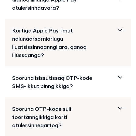
atulersinnaavara?
Kortiga Apple Pay-imut
nalunaarsorniarlugu
iluatsissinnaanngilara, qanoq
iliussaanga?
Sooruna isissutissaq OTP-kode
SMS-ikkut pinngikkiga?
Sooruna OTP-kode suli
toortanngikkiga korti
atulersinneqartoq?