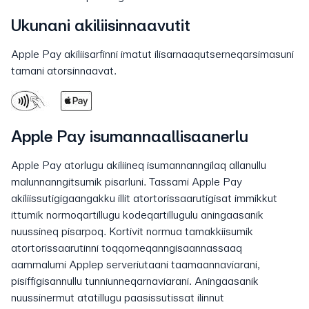
Ukunani akiliisinnaavutit
Apple Pay akiliisarfinni imatut ilisarnaaqutserneqarsimasuni
tamani atorsinnaavat.
Apple Pay isumannaallisaanerlu
Apple Pay atorlugu akiliineq isumannanngilaq allanullu
malunnanngitsumik pisarluni. Tassami Apple Pay
akiliissutigigaangakku illit atortorissaarutigisat immikkut
ittumik normoqartillugu kodeqartillugulu aningaasanik
nuussineq pisarpoq. Kortivit normua tamakkiisumik
atortorissaarutinni toqqorneqanngisaannassaaq
aammalumi Applep serveriutaani taamaannaviarani,
pisiffigisannullu tunniunneqarnaviarani. Aningaasanik
nuussinermut atatillugu paasissutissat ilinnut