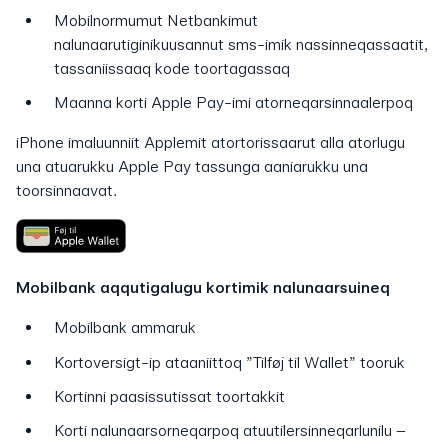
Mobilnormumut Netbankimut
nalunaarutiginikuusannut sms-imik nassinneqassaatit,
tassaniissaaq kode toortagassaq
Maanna korti Apple Pay-imi atorneqarsinnaalerpoq
iPhone imaluunniit Applemit atortorissaarut alla atorlugu
una atuarukku Apple Pay tassunga aaniarukku una
toorsinnaavat.
Mobilbank aqqutigalugu kortimik nalunaarsuineq
Mobilbank ammaruk
Kortoversigt-ip ataaniittoq ”Tilføj til Wallet” tooruk
Kortinni paasissutissat toortakkit
Korti nalunaarsorneqarpoq atuutilersinneqarlunilu –