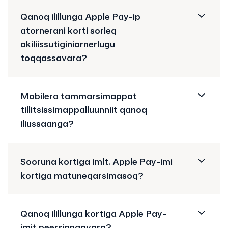
Qanoq ilillunga Apple Pay-ip
atornerani korti sorleq
akiliissutiginiarnerlugu
toqqassavara?
Mobilera tammarsimappat
tillitsissimappalluunniit qanoq
iliussaanga?
Sooruna kortiga imlt. Apple Pay-imi
kortiga matuneqarsimasoq?
Qanoq ilillunga kortiga Apple Pay-
imit peersinnaavara?