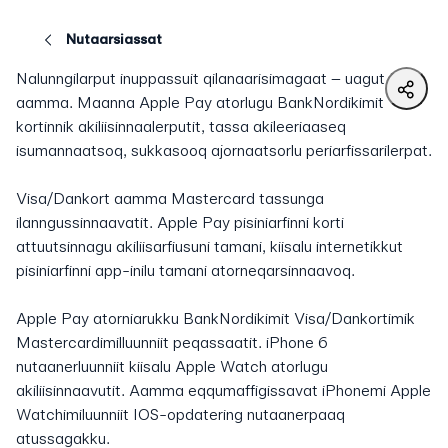
Nutaarsiassat
Nalunngilarput inuppassuit qilanaarisimagaat – uagut
aamma. Maanna Apple Pay atorlugu BankNordikimit
kortinnik akiliisinnaalerputit, tassa akileeriaaseq
isumannaatsoq, sukkasooq ajornaatsorlu periarfissarilerpat.
Visa/Dankort aamma Mastercard tassunga
ilanngussinnaavatit. Apple Pay pisiniarfinni korti
attuutsinnagu akiliisarfiusuni tamani, kiisalu internetikkut
pisiniarfinni app-inilu tamani atorneqarsinnaavoq.
Apple Pay atorniarukku BankNordikimit Visa/Dankortimik
Mastercardimilluunniit peqassaatit. iPhone 6
nutaanerluunniit kiisalu Apple Watch atorlugu
akiliisinnaavutit. Aamma eqqumaffigissavat iPhonemi Apple
Watchimiluunniit IOS-opdatering nutaanerpaaq
atussagakku.