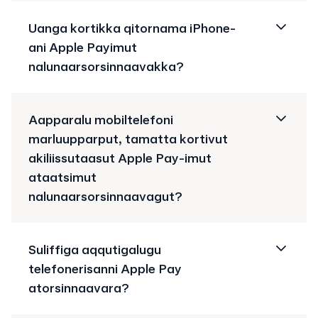
Uanga kortikka qitornama iPhone-
ani Apple Payimut
nalunaarsorsinnaavakka?
Aapparalu mobiltelefoni
marluupparput, tamatta kortivut
akiliissutaasut Apple Pay-imut
ataatsimut
nalunaarsorsinnaavagut?
Suliffiga aqqutigalugu
telefonerisanni Apple Pay
atorsinnaavara?