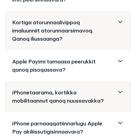
Kortiga atorunnaalivippoq
imaluunniit atorunnaarsimavoq.
Qanoq iliussaanga?
Apple Payimi tamaasa peerukkit
qanoq pisoqassava?
iPhonetaarama, kortikka
mobilitaannut qanoq nuussavakka?
iPhone parnaaqqatiinnarlugu Apple
Pay akiliissutigisinnaavara?