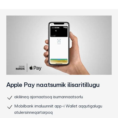
Apple Pay naatsumik ilisaritillugu
akiliineq ajornaatsoq isumannaatsorlu
Mobilbank imaluunniit app-i Wallet aqqutigalugu
atulersinneqartarpoq