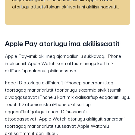
atorlugu attuutsitsinani akiliisarfinni akiliisinnaavutit.
Apple Pay atorlugu ima akiliissaatit
Apple Pay-imik akiliineq ajornaallunilu sukkavoq. iPhone
imaluunniit Apple Watch korti attuutsinnagu kortimik
akiliisarfiup nalaanut pisiinnassavat.
Face ID atorlugu akiliiniaruit iPhonep saneraaniittoq
toortagaq marloriarlutit tooriarlugu skærmia sivikitsumik
qiviaqqassavat iPhonelu kortimik akiliisarfiup eqqaaniitillugu.
Touch ID atorniarukku iPhone akiliisarfiup
eqqaaniitiutigalugu Touch ID inussannik
attoqqassavat. Apple Watch atorlugu akiliiguit saneraani
toortagaq marloriarlutit tuussavat Apple Watchilu
akiliisarfimmut qanillillugu.