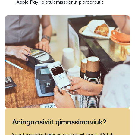
Apple Pay-ip atulernissaanut piareerputit
Aningaasiviit qimassimaviuk?
Soqutaanngilaq! iPhone imaluunniit Apple Watch