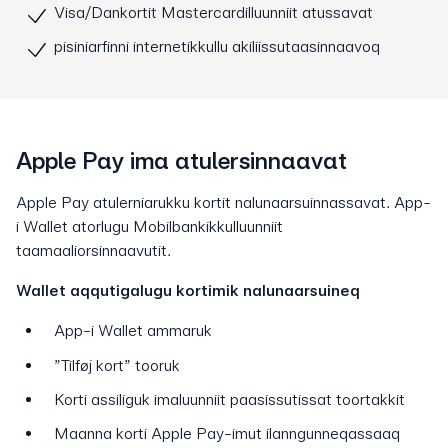
Visa/Dankortit Mastercardilluunniit atussavat
pisiniarfinni internetikkullu akiliissutaasinnaavoq
Apple Pay ima atulersinnaavat
Apple Pay atulerniarukku kortit nalunaarsuinnassavat. App-
i Wallet atorlugu Mobilbankikkulluunniit
taamaaliorsinnaavutit.
Wallet aqqutigalugu kortimik nalunaarsuineq
App-i Wallet ammaruk
”Tilføj kort” tooruk
Korti assiliguk imaluunniit paasissutissat toortakkit
Maanna korti Apple Pay-imut ilanngunneqassaaq