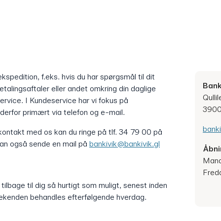
kspedition, f.eks. hvis du har spørgsmål til dit
Bank
etalingsaftaler eller andet omkring din daglige
Qullil
rvice. I Kundeservice har vi fokus på
3900
 derfor primært via telefon og e-mail.
banki
kontakt med os kan du ringe på tlf. 34 79 00 på
 kan også sende en mail på
bankivik@bankivik.gl
Åbni
Manda
Freda
tilbage til dig så hurtigt som muligt, senest inden
weekenden behandles efterfølgende hverdag.