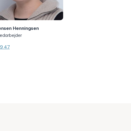
ensen Henningsen
edarbejder
79 47