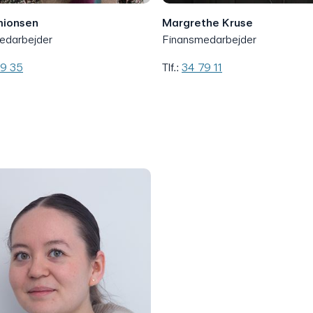
mionsen
Margrethe Kruse
edarbejder
Finansmedarbejder
79 35
Tlf.:
34 79 11