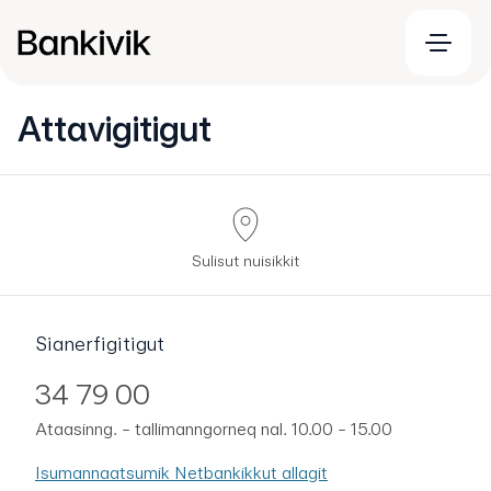
Attavigitigut
Sulisut nuisikkit
Sianerfigitigut
34 79 00
Ataasinng. - tallimanngorneq nal. 10.00 - 15.00
Isumannaatsumik Netbankikkut allagit