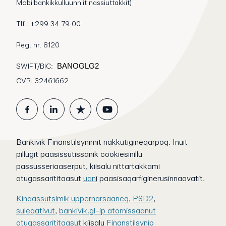
Mobilbankikkulluunniit nassiuttakkit)
Tlf.: +299 34 79 00
Reg. nr. 8120
SWIFT/BIC:
BANOGLG2
CVR: 32461662
Bankivik Finanstilsynimit nakkutigineqarpoq. Inuit
pillugit paasissutissanik cookiesinillu
passusseriaaserput, kiisalu nittartakkami
atugassarititaasut
uan
i
paasisaqarfiginerusinnaavatit.
Kinaassutsimik uppernarsaaneq
,
PSD2
,
suleqativut
,
bankivik.gl-ip atornissaanut
atugassarititaasut
kiisalu
Finanstilsynip