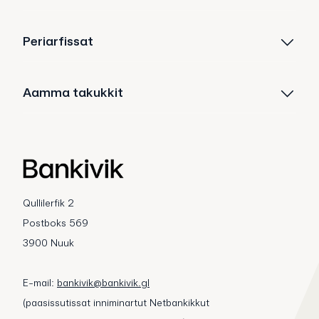
Periarfissat
Aamma takukkit
Qullilerfik 2
Postboks 569
3900 Nuuk
E-mail:
bankivik@bankivik.gl
(paasissutissat inniminartut Netbankikkut