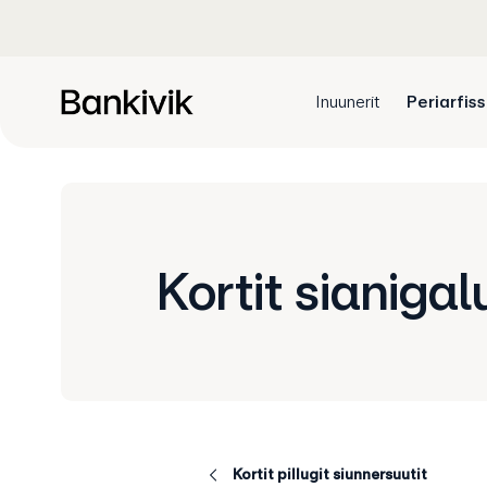
Inuunerit
Periarfis
Kortit sianiga
Kortit pillugit siunnersuutit