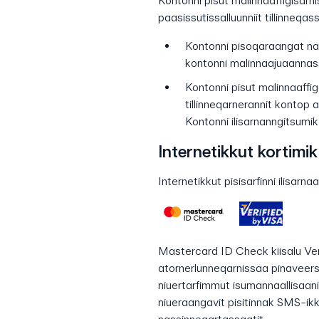
Kontonni pisut malinnaaffigisarn
paasissutissalluunniit tillinneqa
Kontonni pisoqaraangat nal
kontonni malinnaajuaannas
Kontonni pisut malinnaaffi
tillinneqarnerannit kontop
Kontonni ilisarnanngitsumi
Internetikkut kortimik
Internetikkut pisisarfinni ilisarn
Mastercard ID Check kiisalu Verif
atornerlunneqarnissaa pinaveers
niuertarfimmut isumannaallisaa
niueraangavit pisitinnak SMS-ikkut