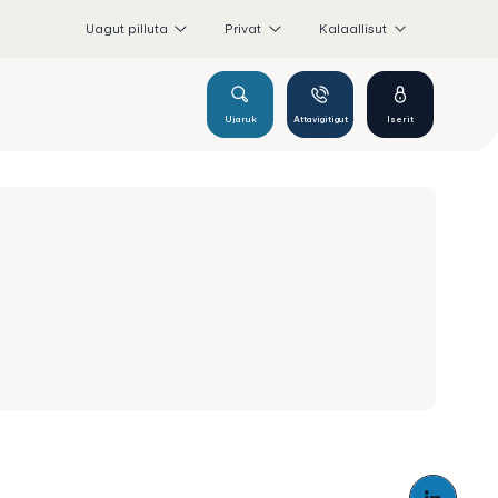
Uagut pilluta
Privat
Kalaallisut
Ujaruk
Attavigitigut
Iserit