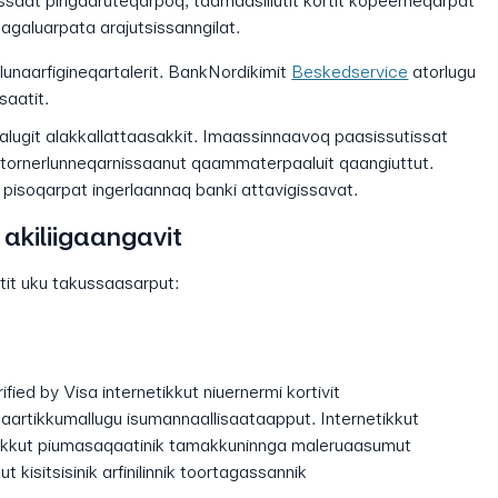
issaat pingaaruteqarpoq, taamaasillutit kortit kopeerneqarpat
ssagaluarpata arajutsissanngilat.
unaarfigineqartalerit. BankNordikimit
Beskedservice
atorlugu
saatit.
galugit alakkallattaasakkit. Imaassinnaavoq paasissutissat
 atornerlunneqarnissaanut qaammaterpaaluit qaangiuttut.
k pisoqarpat ingerlaannaq banki attavigissavat.
 akiliigaangavit
aatit uku takussaasarput:
ied by Visa internetikkut niuernermi kortivit
aartikkumallugu isumannaallisaataapput. Internetikkut
nikkut piumasaqaatinik tamakkuninnga maleruaasumut
 kisitsisinik arfinilinnik toortagassannik