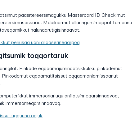
uatsinnut paasitereersimagukku Mastercard ID Checkimut
ngutereersimasassaaq. Mobilnormut allanngorsimappat tamanna
ttaveqarnikkut nalunaarutigisinnaavat.
ikkut periusaa uani allaaserineqarpoq
itsumik toqqortaruk
ssanngilat. Pinkode eqqaamajuminaatsikkukku pinkodemut
t. Pinkodemut eqqaamatitsissut eqqaamaniarnissaanut
.
mputerikkut immersoriarlugu anillatsinneqarsinnaavoq,
mik immersorneqarsinnaavoq.
ssut ugguuna aajuk