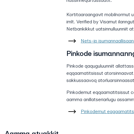
nassinneqartassaatit.
Kortitaaraangavit mobilnormut 
imlt. Verified by Visamut ilan
Netbankikkut uatsinnulluunniit a
Nets-ip isumannaallisaan
Pinkode isumannanng
Pinkode qaquguluunniit allatta
eqqaamatitsissut atorsinnaava
sakkussaavoq atorluarsinnaasat
Pinkodemut eqqaamatitsissut co
aamma anillatseriarlugu assam
Pinkodemut eqqaamatitsi
Aamma atuakkit