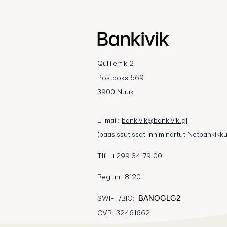
Qullilerfik 2
Postboks 569
3900 Nuuk
E-mail:
bankivik@bankivik.gl
(paasissutissat inniminartut Netbankikku
Tlf.: +299 34 79 00
Reg. nr. 8120
SWIFT/BIC:
BANOGLG2
CVR: 32461662