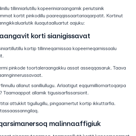
illu tillinniarlutillu kopeeriniaraangamik periutsinik
at kortit pinkodillu paareqqissaartariaqarpatit. Kortinut
nngikkaluarlutik iluaqutaalluartut aajuku:
aangavit korti sianigissavat
isiniartillutillu kortip tillinneqarnissaa kopeerneqarnissaalu
t.
liinermi pinkode toortaleraangakku assat asseqqasaruk. Taava
nnaannginnerussavaat.
finnullu allanut sanilliullugu. Arlaatigut eqqumiilliornartoqarpa
 Taamaappat allamik tigusisarfissarsiorit.
itai attukkit tigullugillu, pingaarnertut kortip ikkuttarfia.
itassaassanngilaq.
qarsimanersoq malinnaaffigiuk