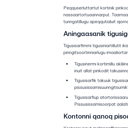
Peqquserluttartut kortinik pinkodin
nassaartortuaannarput. Taamaamm
tunngatillugu apeqqutialuit ajorna
Aningaasanik tigusig
Tigusisarfimmi tigusiniartillutit ik
pinngitsoortinniarlugu imaaliortari
Tigusinermi kortimillu aki
inuit allat pinkodit takusi
Tigusisarfik takuuk tigusisar
pissusissamisuunngitsumik?
Tigusisarfiup atortorissaarut
Pissusissamisoorpat aalat
Kontonni qanoq piso