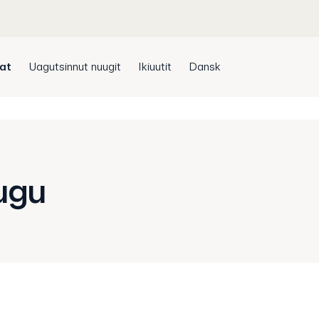
sat
Uagutsinnut nuugit
Ikiuutit
Dansk
lugu