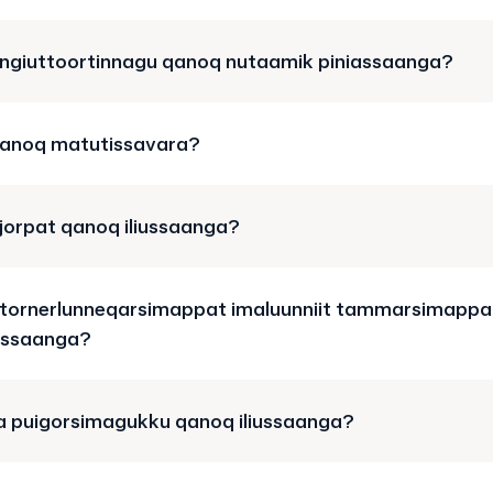
angiuttoortinnagu qanoq nutaamik piniassaanga?
qanoq matutissavara?
jorpat qanoq iliussaanga?
atornerlunneqarsimappat imaluunniit tammarsimappa
iussaanga?
a puigorsimagukku qanoq iliussaanga?