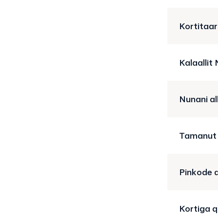
Kortitaa
Kalaallit
Nunani al
Tamanut 
Pinkode 
Kortiga 