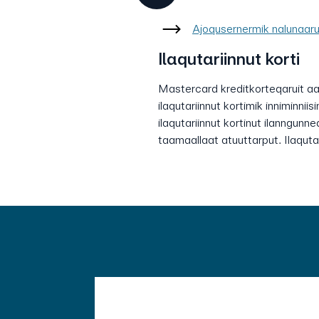
Ajoqusernermik nalunaaru
Ilaqutariinnut korti
Mastercard kreditkorteqaruit aa
ilaqutariinnut kortimik inniminniisi
ilaqutariinnut kortinut ilanngunn
taamaallaat atuuttarput. Ilaqutari