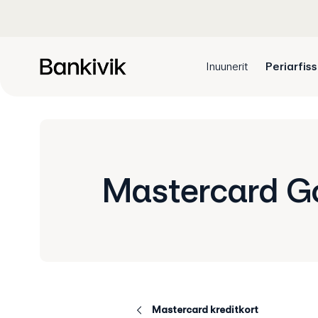
Inuunerit
Periarfis
Mastercard G
Mastercard kreditkort