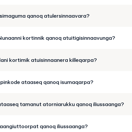
rsimaguma qanoq atulersinnaavara?
 Nunaanni kortinnik qanoq atuitigisinnaavunga?
lani kortimik atuisinnaanera killeqarpa?
pinkode ataaseq qanoq isumaqarpa?
ataaseq tamanut atorniarukku qanoq iliussaanga?
qaangiuttoorpat qanoq iliussaanga?