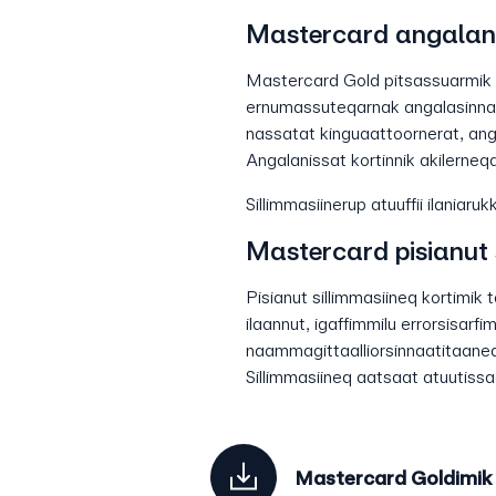
Mastercard angalane
Mastercard Gold pitsassuarmik
ernumassuteqarnak angalasinnaass
nassatat kinguaattoornerat, anger
Angalanissat kortinnik akilerneq
Sillimmasiinerup atuuffii ilaniar
Mastercard pisianut 
Pisianut sillimmasiineq kortimik
ilaannut, igaffimmilu errorsisarfi
naammagittaalliorsinnaatitaaneq
Sillimmasiineq aatsaat atuutissa
Mastercard Goldimik s