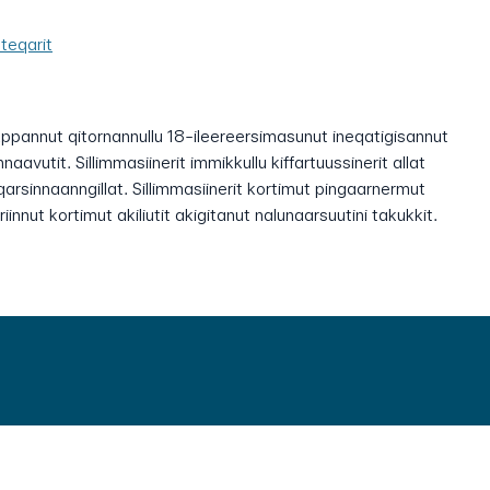
teqarit
ppannut qitornannullu 18-ileereersimasunut ineqatigisannut
nnaavutit. Sillimmasiinerit immikkullu kiffartuussinerit allat
eqarsinnaanngillat. Sillimmasiinerit kortimut pingaarnermut
innut kortimut akiliutit akigitanut nalunaarsuutini takukkit.