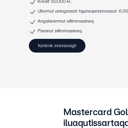
Kredit 50.000 kr.
Ullormut aningaasat tiguneqarsinnaasut: 6.00
Angalanermut sillimmasiineq
Pisianut sillimmasiineq
Kortimik inniminniigit
Mastercard Go
iluaqutissartaq