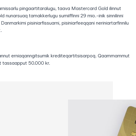
rnissarlu pingaartitaralugu, taava Mastercard Gold ilinnut
nunarsuaq tamakkerlugu sumiiffinni 29 mio.-inik sinnilinni
anmarkimi pisiniarfissuarni, pisiniarfeeqqani neriniartarfinnilu
.
annut erniaqanngitsumik krediteqartitsisarpoq. Qaammammut
 tassaapput 50.000 kr.