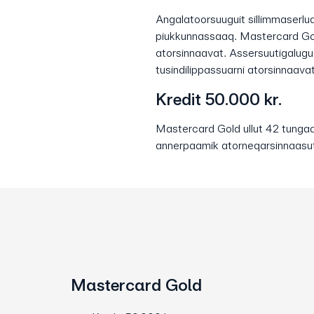
Angalatoorsuuguit sillimmaserlua
piukkunnassaaq. Mastercard Gold 
atorsinnaavat. Assersuutigalugu D
tusindilippassuarni atorsinnaavat
Kredit 50.000 kr.
Mastercard Gold ullut 42 tunga
annerpaamik atorneqarsinnaasut
Mastercard Gold