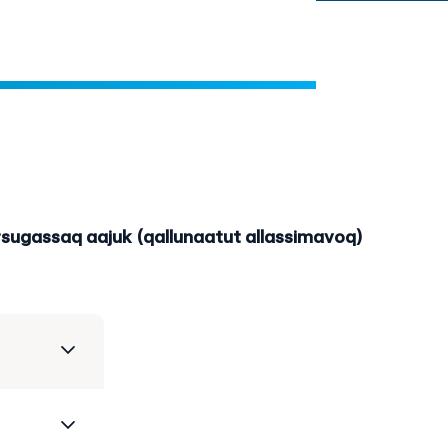
sugassaq aajuk (qallunaatut allassimavoq)