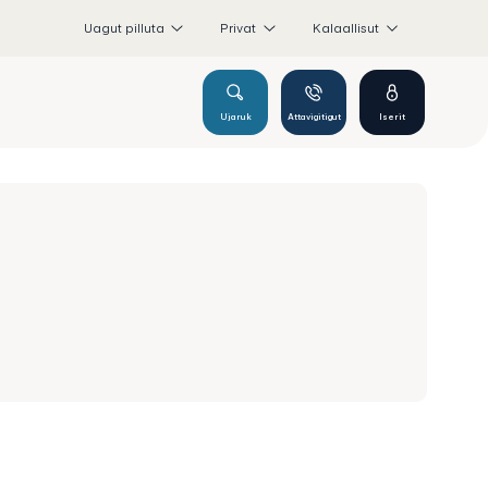
Uagut pilluta
Privat
Kalaallisut
Ujaruk
Attavigitigut
Iserit