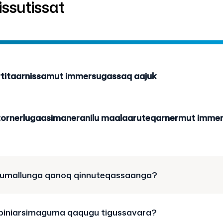
issutissat
rtitaarnissamut immersugassaq aajuk
 atornerlugaasimaneranilu maalaaruteqarnermut immer
rumallunga qanoq qinnuteqassaanga?
 piniarsimaguma qaqugu tigussavara?