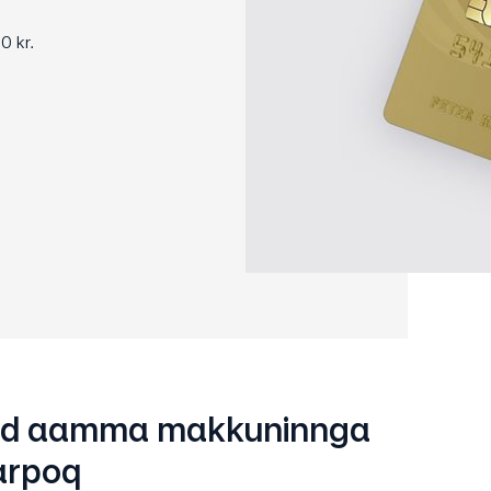
0 kr.
ld aamma makkuninnga
arpoq