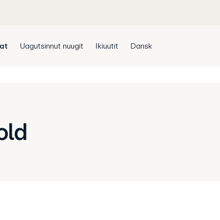
sat
Uagutsinnut nuugit
Ikiuutit
Dansk
old