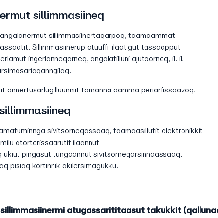
rmut sillimmasiineq
 angalanermut sillimmasiinertaqarpoq, taamaammat
aatit. Sillimmasiinerup atuuffii ilaatigut tassaapput
lamut ingerlanneqarneq, angalatilluni ajutoorneq, il. il.
arsimasariaqanngilaq.
ukkit annertusarlugilluunniit tamanna aamma periarfissaavoq.
sillimmasiineq
 tamatuminnga sivitsorneqassaaq, taamaasillutit elektronikkit
mmilu atortorissaarutit ilaannut
 ukiut pingasut tungaannut sivitsorneqarsinnaassaaq.
aq pisiaq kortinnik akilersimagukku.
illimmasiinermi atugassarititaasut takukkit (qalluna