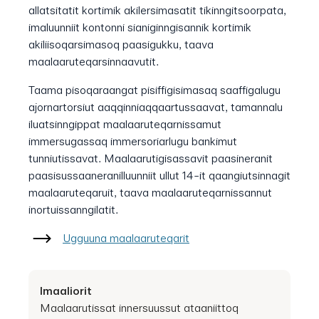
allatsitatit kortimik akilersimasatit tikinngitsoorpata,
imaluunniit kontonni sianiginngisannik kortimik
akiliisoqarsimasoq paasigukku, taava
maalaaruteqarsinnaavutit.
Taama pisoqaraangat pisiffigisimasaq saaffigalugu
ajornartorsiut aaqqinniaqqaartussaavat, tamannalu
iluatsinngippat maalaaruteqarnissamut
immersugassaq immersoriarlugu bankimut
tunniutissavat. Maalaarutigisassavit paasineranit
paasisussaaneranilluunniit ullut 14-it qaangiutsinnagit
maalaaruteqaruit, taava maalaaruteqarnissannut
inortuissanngilatit.
Ugguuna maalaaruteqarit
Imaaliorit
Maalaarutissat innersuussut ataaniittoq