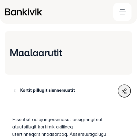
Maalaarutit
Kortit pillugit siunnersuutit
Pissutsit aalajangersimasut assigiinngitsut
atuutsillugit kortimik akiliineq
utertinneqarsinnaasarpoq. Assersuutigalugu