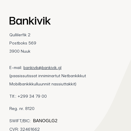
Qullilerfik 2
Postboks 569
3900 Nuuk
E-mail:
bankivik@bankivik.gl
(paasissutissat inniminartut Netbankikkut
Mobilbankikkulluunniit nassiuttakkit)
Tlf.: +299 34 79 00
Reg. nr. 8120
SWIFT/BIC:
BANOGLG2
CVR: 32461662