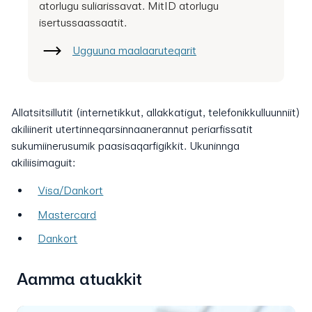
atorlugu suliarissavat. MitID atorlugu
isertussaassaatit.
Ugguuna maalaaruteqarit
Allatsitsillutit (internetikkut, allakkatigut, telefonikkulluunniit)
akiliinerit utertinneqarsinnaanerannut periarfissatit
sukumiinerusumik paasisaqarfigikkit. Ukuninnga
akiliisimaguit:
Visa/Dankort
Mastercard
Dankort
Aamma atuakkit