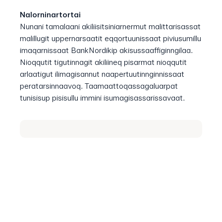
Nalorninartortai
Nunani tamalaani akiliisitsiniarnermut malittarisassat
malillugit uppernarsaatit eqqortuunissaat piviusumillu
imaqarnissaat BankNordikip akisussaaffiginngilaa.
Nioqqutit tigutinnagit akiliineq pisarmat nioqqutit
arlaatigut ilimagisannut naapertuutinnginnissaat
peratarsinnaavoq. Taamaattoqassagaluarpat
tunisisup pisisullu immini isumagisassarissavaat.