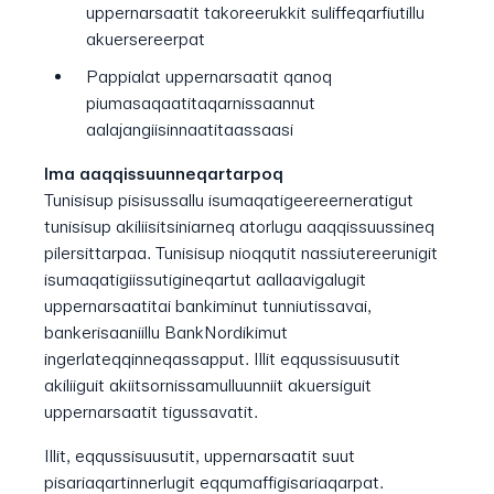
uppernarsaatit takoreerukkit suliffeqarfiutillu
akuersereerpat
Pappialat uppernarsaatit qanoq
piumasaqaatitaqarnissaannut
aalajangiisinnaatitaassaasi
Ima aaqqissuunneqartarpoq
Tunisisup pisisussallu isumaqatigeereerneratigut
tunisisup akiliisitsiniarneq atorlugu aaqqissuussineq
pilersittarpaa. Tunisisup nioqqutit nassiutereerunigit
isumaqatigiissutigineqartut aallaavigalugit
uppernarsaatitai bankiminut tunniutissavai,
bankerisaaniillu BankNordikimut
ingerlateqqinneqassapput. Illit eqqussisuusutit
akiliiguit akiitsornissamulluunniit akuersiguit
uppernarsaatit tigussavatit.
Illit, eqqussisuusutit, uppernarsaatit suut
pisariaqartinnerlugit eqqumaffigisariaqarpat.