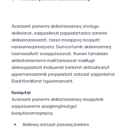
Avataanit pisinermi akiliisitsiniarneq atorlugu
akiliiniaruit, eqqussileruit pappialartaasa aanerini
akiliisinnaassaatit, tassa imaappoq nioqqutit
nassiunneqareerpata. Siumoortumik akileereerneq
taamaasillutit avaqqutissavat. Nunani tamalaani
akiliisitsiniarnermi malittarisassat malillugit
akileeqqaarlutit imaluunniit bankimit akiitsukkanut
uppernarsaammik peqqaarlutit aatsaat pappialartai
BankNordikimit tigusinnaavatit.
Iluaqutai
Avataanit pisinermi akiliisitsiniarneq nioqqutinik
eqqussuinermi assigiinngitsutigut
iluaqutissartaqarpoq
Akiliineq aatsaat pissaaq bankimi