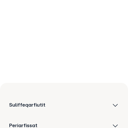
Suliffeqarfiutit
Periarfissat