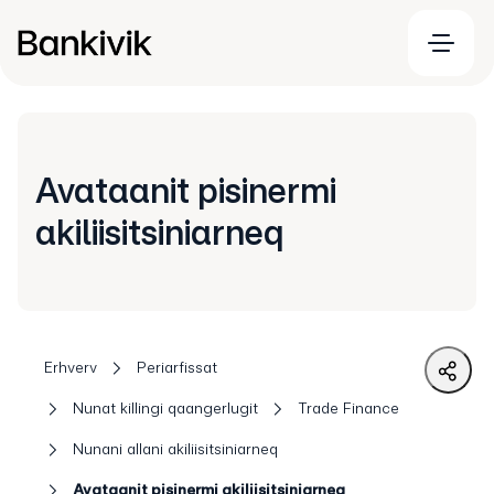
Avataanit pisinermi
akiliisitsiniarneq
Erhverv
Periarfissat
Nunat killingi qaangerlugit
Trade Finance
Nunani allani akiliisitsiniarneq
Avataanit pisinermi akiliisitsiniarneq