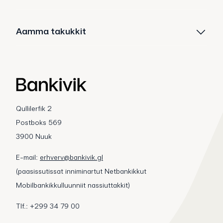
Aamma takukkit
Qullilerfik 2
Postboks 569
3900 Nuuk
E-mail:
erhverv@bankivik.gl
(paasissutissat inniminartut Netbankikkut
Mobilbankikkulluunniit nassiuttakkit)
Tlf.: +299 34 79 00